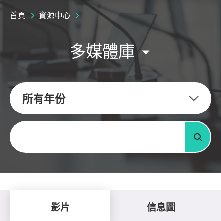
首頁
資源中心
多媒體庫
所有年份
關鍵字
搜尋
影片
信息圖