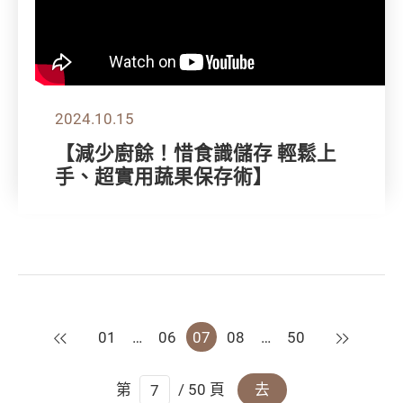
2024.10.15
【減少廚餘！惜食識儲存 輕鬆上
手、超實用蔬果保存術】
上一頁
下一頁
01
…
06
07
08
…
50
第
/ 50 頁
去