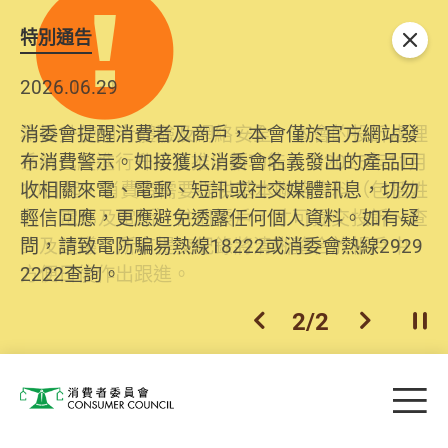
特別通告
關閉
2026.06.29
2025.10.31
消委會提醒消費者及商戶，本會僅於官方網站發
為提升使用者體驗及網絡安全，本會的投訴處理
布消費警示。如接獲以消委會名義發出的產品回
系統已經進行升級及推出新功能。由2025年11月
收相關來電、電郵、短訊或社交媒體訊息，切勿
10日起，消費者需要提供基本聯絡資料（包括姓
輕信回應，更應避免透露任何個人資料。如有疑
名、電郵及電話）註冊帳戶，才可提交投訴、查
問，請致電防騙易熱線18222或消委會熱線2929
詢及建議。所有提交紀錄將清晰整合於帳戶中，
2222查詢。
方便日後作出跟進。
2
/
2
上一個
下一個
開
Skip to main content
目
消費者委員會