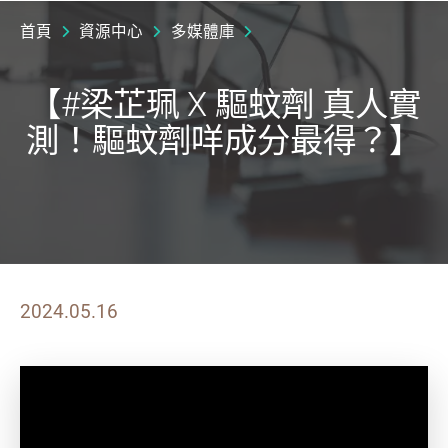
首頁
資源中心
多媒體庫
【#梁芷珮 X 驅蚊劑 真人實
測！驅蚊劑咩成分最得？】
2024.05.16