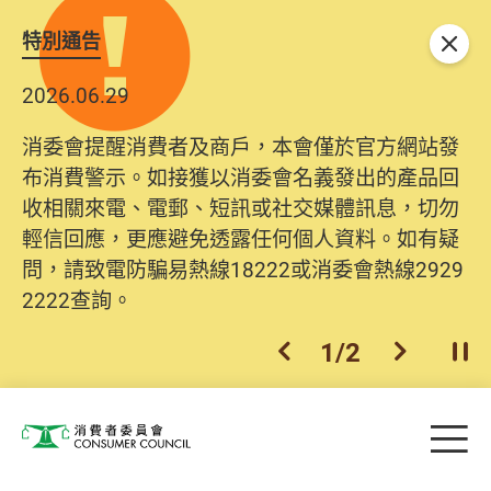
特別通告
關閉
2026.06.29
消委會提醒消費者及商戶，本會僅於官方網站發
布消費警示。如接獲以消委會名義發出的產品回
收相關來電、電郵、短訊或社交媒體訊息，切勿
輕信回應，更應避免透露任何個人資料。如有疑
問，請致電防騙易熱線18222或消委會熱線2929
2222查詢。
1
/
2
上一個
下一個
開
Skip to main content
目
消費者委員會