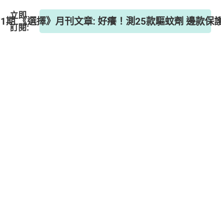
立即
71期 《選擇》月刊文章: 好癢！測25款驅蚊劑 邊款
訂閱: