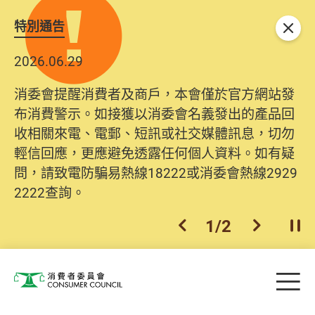
特別通告
關閉
2026.06.29
消委會提醒消費者及商戶，本會僅於官方網站發
布消費警示。如接獲以消委會名義發出的產品回
收相關來電、電郵、短訊或社交媒體訊息，切勿
輕信回應，更應避免透露任何個人資料。如有疑
問，請致電防騙易熱線18222或消委會熱線2929
2222查詢。
1
/
2
上一個
下一個
開
Skip to main content
目
消費者委員會