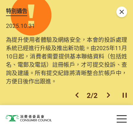
特別通告
關閉
2025.10.31
為提升使用者體驗及網絡安全，本會的投訴處理
系統已經進行升級及推出新功能。由2025年11月
10日起，消費者需要提供基本聯絡資料（包括姓
名、電郵及電話）註冊帳戶，才可提交投訴、查
詢及建議。所有提交紀錄將清晰整合於帳戶中，
方便日後作出跟進。
2
/
2
上一個
下一個
開
Skip to main content
目
消費者委員會