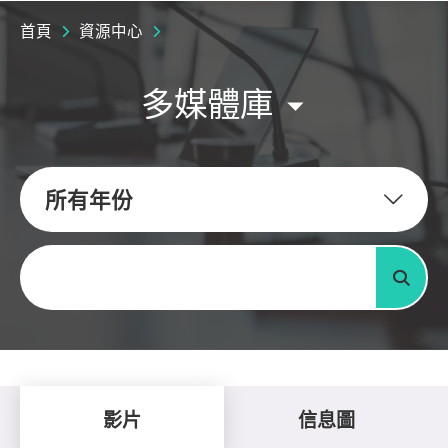
首頁
資源中心
多媒體庫
所有年份
關鍵字
搜尋
影片
信息圖