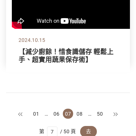
2024.10.15
【減少廚餘！惜食識儲存 輕鬆上
手、超實用蔬果保存術】
上一頁
下一頁
01
…
06
07
08
…
50
第
/ 50 頁
去