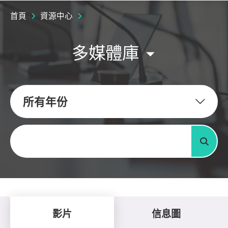
首頁
資源中心
多媒體庫
所有年份
關鍵字
搜尋
影片
信息圖