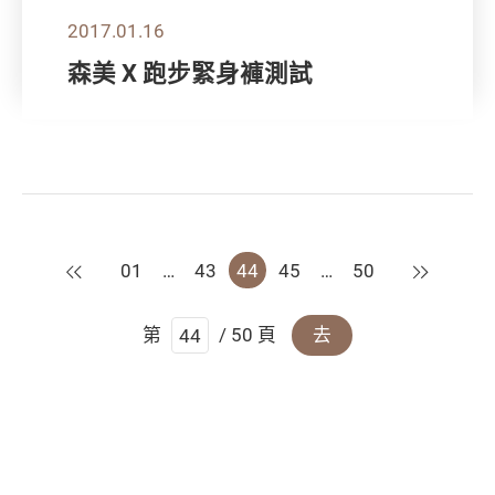
2017.01.16
森美 X 跑步緊身褲測試
上一頁
下一頁
01
…
43
44
45
…
50
第
/ 50 頁
去