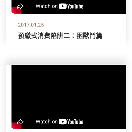
2017.01.25
預繳式消費陷阱二：困獸鬥篇