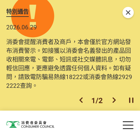
特別通告
關閉
2026.06.29
2025.10.31
消委會提醒消費者及商戶，本會僅於官方網站發
為提升使用者體驗及網絡安全，本會的投訴處理
布消費警示。如接獲以消委會名義發出的產品回
系統已經進行升級及推出新功能。由2025年11月
收相關來電、電郵、短訊或社交媒體訊息，切勿
10日起，消費者需要提供基本聯絡資料（包括姓
輕信回應，更應避免透露任何個人資料。如有疑
名、電郵及電話）註冊帳戶，才可提交投訴、查
問，請致電防騙易熱線18222或消委會熱線2929
詢及建議。所有提交紀錄將清晰整合於帳戶中，
2222查詢。
方便日後作出跟進。
2
/
2
上一個
下一個
開
Skip to main content
目
消費者委員會