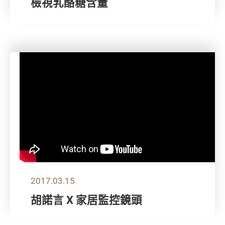
檢視乳酪糖含量
2017.03.15
胡諾言 X 家居監控鏡頭