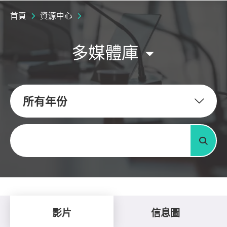
首頁
資源中心
多媒體庫
所有年份
關鍵字
搜尋
影片
信息圖