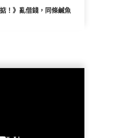
搞掂！》亂借錢，同條鹹魚