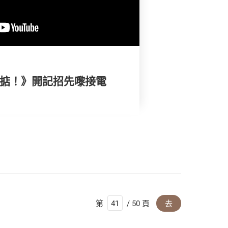
搞掂！》開記招先嚟接電
第
/ 50 頁
去