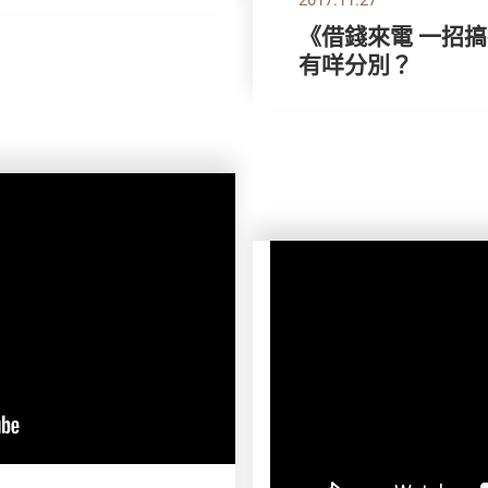
《借錢來電 一招
有咩分別？