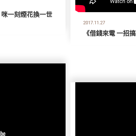
》咪一刻煙花換一世
2017.11.27
《借錢來電 一招