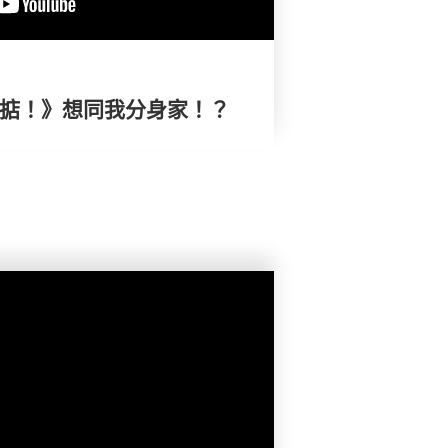
搞掂！》想同我分身家！？