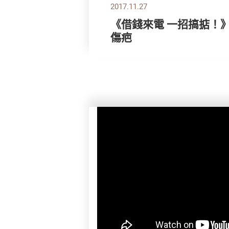
2017.11.27
《借錢來電 一招搞掂！
傷疤