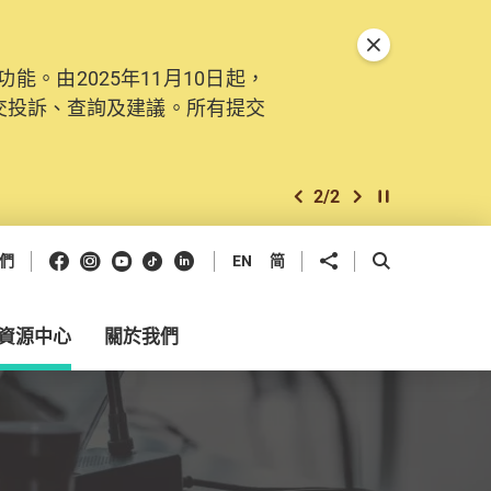
關閉特別通告
。由2025年11月10日起，
交投訴、查詢及建議。所有提交
2
/
2
上一個
下一個
開始/暫停幻燈
Facebook
Instagram
Youtube
抖音
領英
分享到
開啟搜尋框
們
EN
简
資源中心
關於我們