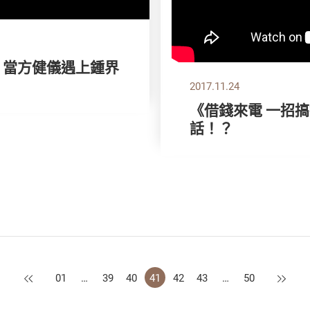
》當方健儀遇上鍾界
2017.11.24
《借錢來電 一招
話！？
上一頁
下一頁
01
…
39
40
41
42
43
…
50