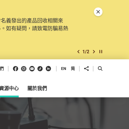
關閉特別通告
會名義發出的產品回收相關來
。由2025年11月10日起，
料。如有疑問，請致電防騙易熱
交投訴、查詢及建議。所有提交
2
/
2
上一個
下一個
開始/暫停幻燈
Facebook
Instagram
Youtube
抖音
領英
分享到
開啟搜尋框
們
EN
简
資源中心
關於我們