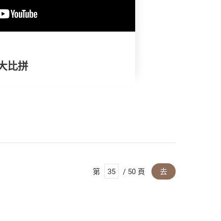
憂大比拼
第
/ 50 頁
去