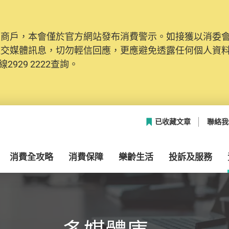
及商戶，本會僅於官方網站發布消費警示。如接獲以消委
網絡安全，本會的投訴處理系統已經進行升級及推出新功能
社交媒體訊息，切勿輕信回應，更應避免透露任何個人資
本聯絡資料（包括姓名、電郵及電話）註冊帳戶，才可提
2929 2222查詢。
帳戶中，方便日後作出跟進。
已收藏文章
聯絡我
消費全攻略
消費保障
樂齡生活
投訴及服務