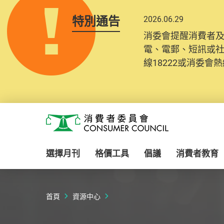
特別通告
2026.06.29
2025.10.31
消委會提醒消費者
為提升使用者體驗及
電、電郵、短訊或
消費者需要提供基
線18222或消委會熱線
紀錄將清晰整合於
Skip to main content
消費者委員會
選擇月刊
格價工具
倡議
消費者教育
首頁
資源中心