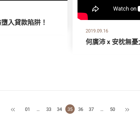
防墮入貸款陷阱！
2019.09.16
何廣沛 x 安枕無
上一頁
下一頁
01
…
33
34
35
36
37
…
50