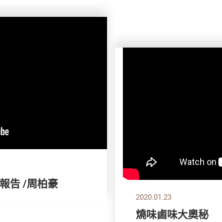
報告 /周柏豪
2020.01.23
燒味鹵味大奧秘