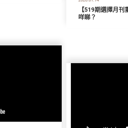
【519期選擇月刊
咩睇？