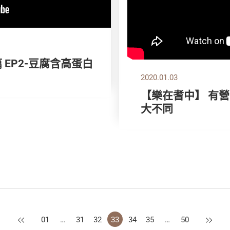
 EP2-豆腐含高蛋白
2020.01.03
【樂在耆中】 有營
大不同
上一頁
下一頁
01
…
31
32
33
34
35
…
50