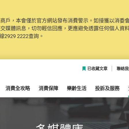
及商戶，本會僅於官方網站發布消費警示。如接獲以消委
網絡安全，本會的投訴處理系統已經進行升級及推出新功能
社交媒體訊息，切勿輕信回應，更應避免透露任何個人資
本聯絡資料（包括姓名、電郵及電話）註冊帳戶，才可提
2929 2222查詢。
帳戶中，方便日後作出跟進。
已收藏文章
聯絡我
消費全攻略
消費保障
樂齡生活
投訴及服務