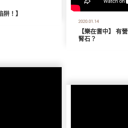
陷阱！】
2020.01.14
【樂在耆中】 有營
腎石？