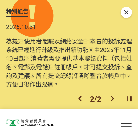
特別通告
關閉
2025.10.31
為提升使用者體驗及網絡安全，本會的投訴處理
系統已經進行升級及推出新功能。由2025年11月
10日起，消費者需要提供基本聯絡資料（包括姓
名、電郵及電話）註冊帳戶，才可提交投訴、查
詢及建議。所有提交紀錄將清晰整合於帳戶中，
方便日後作出跟進。
2
/
2
上一個
下一個
開
Skip to main content
目
消費者委員會