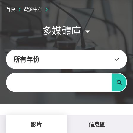
首頁
資源中心
多媒體庫
所有年份
關鍵字
搜尋
影片
信息圖