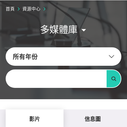
首頁
資源中心
多媒體庫
所有年份
關鍵字
搜尋
影片
信息圖