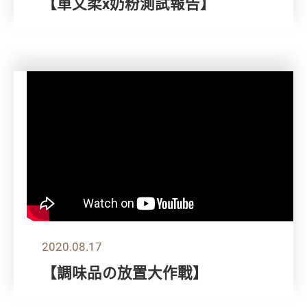
【單文柔x奶粉測試報告】
2020.08.17
【調味品の放置大作戰】