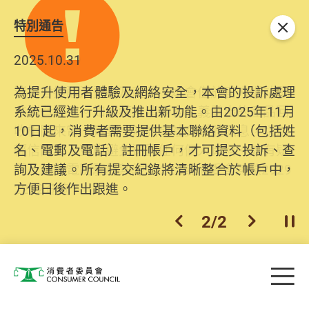
特別通告
關閉
2025.10.31
為提升使用者體驗及網絡安全，本會的投訴處理
系統已經進行升級及推出新功能。由2025年11月
10日起，消費者需要提供基本聯絡資料（包括姓
名、電郵及電話）註冊帳戶，才可提交投訴、查
詢及建議。所有提交紀錄將清晰整合於帳戶中，
方便日後作出跟進。
2
/
2
上一個
下一個
開
Skip to main content
目
消費者委員會