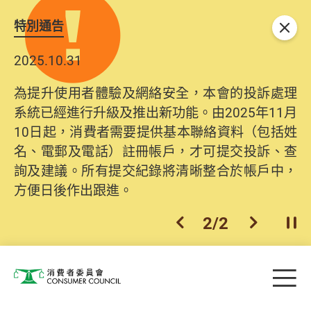
特別通告
關閉
2025.10.31
為提升使用者體驗及網絡安全，本會的投訴處理
系統已經進行升級及推出新功能。由2025年11月
10日起，消費者需要提供基本聯絡資料（包括姓
名、電郵及電話）註冊帳戶，才可提交投訴、查
詢及建議。所有提交紀錄將清晰整合於帳戶中，
方便日後作出跟進。
2
/
2
上一個
下一個
開
Skip to main content
目
消費者委員會