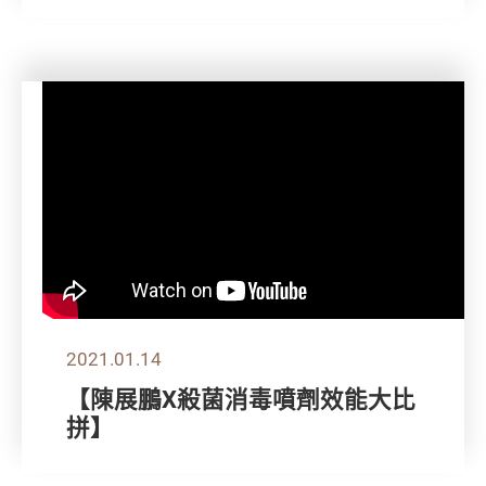
2021.01.14
【陳展鵬X殺菌消毒噴劑效能大比
拼】