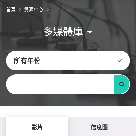
首頁
資源中心
多媒體庫
所有年份
關鍵字
搜尋
影片
信息圖