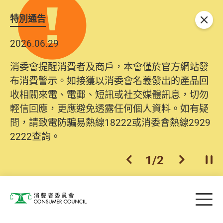
特別通告
關閉
2026.06.29
消委會提醒消費者及商戶，本會僅於官方網站發
布消費警示。如接獲以消委會名義發出的產品回
收相關來電、電郵、短訊或社交媒體訊息，切勿
輕信回應，更應避免透露任何個人資料。如有疑
問，請致電防騙易熱線18222或消委會熱線2929
2222查詢。
1
/
2
上一個
下一個
開
Skip to main content
目
消費者委員會