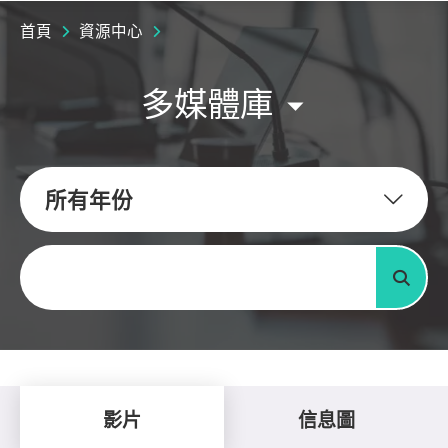
首頁
資源中心
多媒體庫
所有年份
關鍵字
搜尋
影片
信息圖