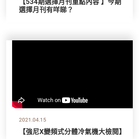
【534期選擇月刊重點內容 】今期
選擇月刊有咩睇？
2021.04.15
【強尼X變頻式分體冷氣機大檢閱】