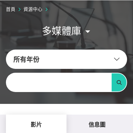
首頁
資源中心
多媒體庫
所有年份
關鍵字
搜尋
影片
信息圖