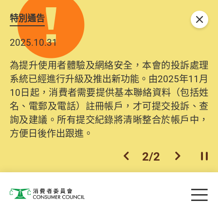
特別通告
關閉
2025.10.31
為提升使用者體驗及網絡安全，本會的投訴處理
系統已經進行升級及推出新功能。由2025年11月
10日起，消費者需要提供基本聯絡資料（包括姓
名、電郵及電話）註冊帳戶，才可提交投訴、查
詢及建議。所有提交紀錄將清晰整合於帳戶中，
方便日後作出跟進。
2
/
2
上一個
下一個
開
Skip to main content
目
消費者委員會