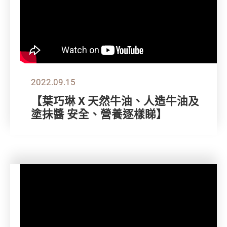
2022.09.15
【葉巧琳 X 天然牛油、人造牛油及
塗抺醬 安全、營養逐樣睇】