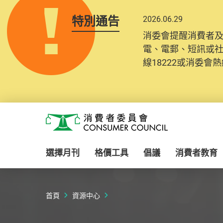
特別通告
2026.06.29
2025.10.31
消委會提醒消費者
為提升使用者體驗及
電、電郵、短訊或
消費者需要提供基
線18222或消委會熱線
紀錄將清晰整合於
Skip to main content
消費者委員會
選擇月刊
格價工具
倡議
消費者教育
首頁
資源中心