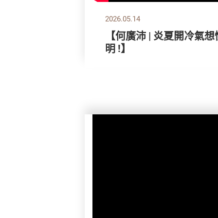
2026.05.14
【何廣沛 | 炎夏開冷氣
明 !】