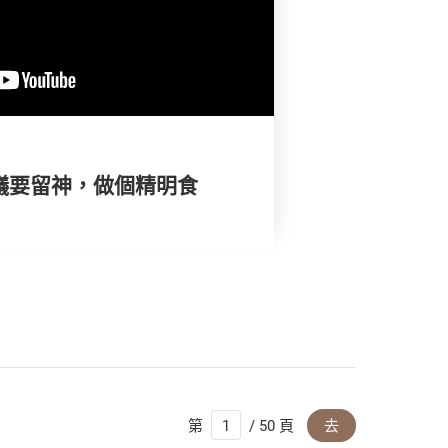
爭議要留神，做個精明食
第
/ 50 頁
去