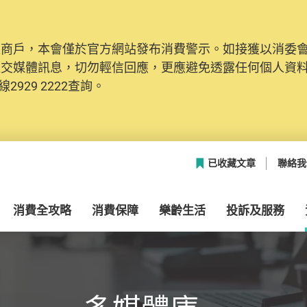
及商戶，本會僅於官方網站發布消費警示。如接獲以消委
網絡安全，本會的投訴處理系統已經進行升級及推出新功能
社交媒體訊息，切勿輕信回應，更應避免透露任何個人資
本聯絡資料（包括姓名、電郵及電話）註冊帳戶，才可提
2929 2222查詢。
帳戶中，方便日後作出跟進。
已收藏文章
聯絡我
消費全攻略
消費保障
樂齡生活
投訴及服務