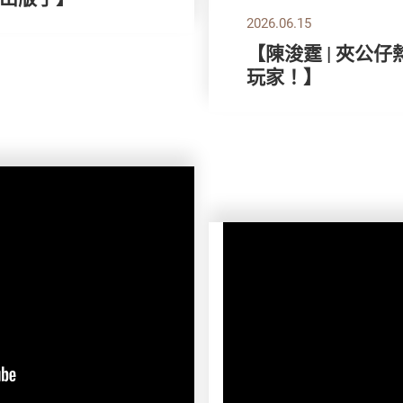
2026.06.15
【陳浚霆 | 夾公
玩家！】