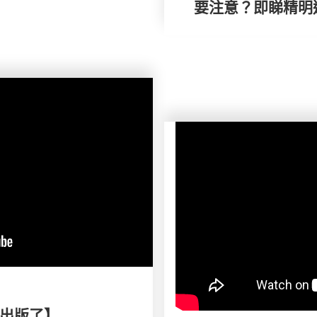
要注意？即睇精明
出版了】