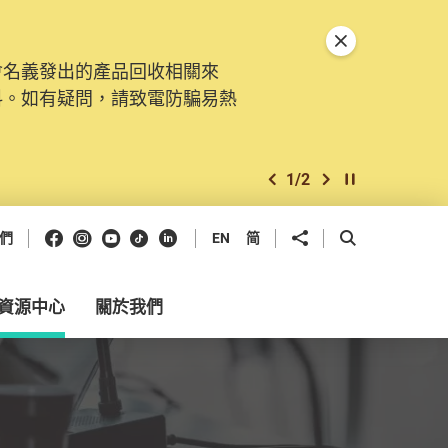
關閉特別通告
會名義發出的產品回收相關來
。由2025年11月10日起，
料。如有疑問，請致電防騙易熱
交投訴、查詢及建議。所有提交
2
/
2
上一個
下一個
開始/暫停幻燈
Facebook
Instagram
Youtube
抖音
領英
分享到
開啟搜尋框
們
EN
简
資源中心
關於我們