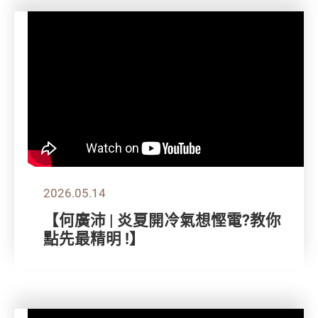
2026.05.14
【何廣沛 | 炎夏開冷氣想慳電?教你
點先最精明 !】