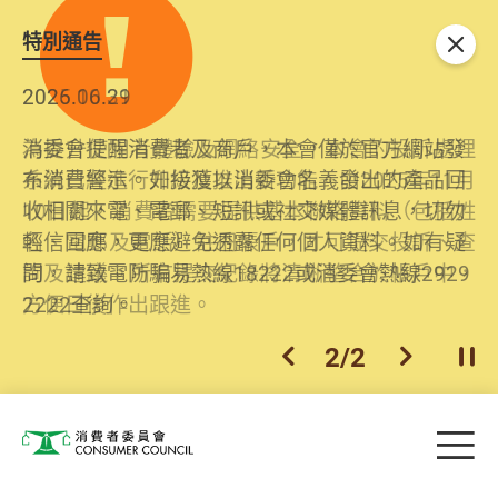
特別通告
關閉
2026.06.29
2025.10.31
消委會提醒消費者及商戶，本會僅於官方網站發
為提升使用者體驗及網絡安全，本會的投訴處理
布消費警示。如接獲以消委會名義發出的產品回
系統已經進行升級及推出新功能。由2025年11月
收相關來電、電郵、短訊或社交媒體訊息，切勿
10日起，消費者需要提供基本聯絡資料（包括姓
輕信回應，更應避免透露任何個人資料。如有疑
名、電郵及電話）註冊帳戶，才可提交投訴、查
問，請致電防騙易熱線18222或消委會熱線2929
詢及建議。所有提交紀錄將清晰整合於帳戶中，
2222查詢。
方便日後作出跟進。
2
/
2
上一個
下一個
開
Skip to main content
目
消費者委員會