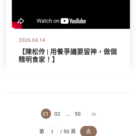
2026.04.14
【陳松伶 | 用餐爭議要留神，做個
精明食家！】
下一頁
01
02
…
50
第
/ 50 頁
去