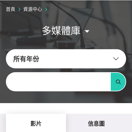
首頁
資源中心
多媒體庫
所有年份
關鍵字
搜尋
影片
信息圖