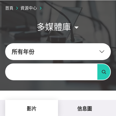
首頁
資源中心
多媒體庫
所有年份
關鍵字
搜尋
影片
信息圖