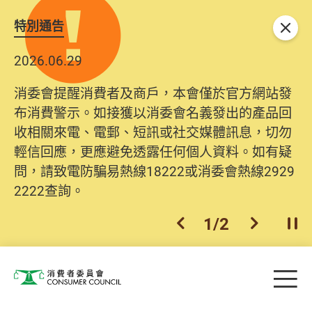
特別通告
關閉
2026.06.29
2025.10.31
消委會提醒消費者及商戶，本會僅於官方網站發
為提升使用者體驗及網絡安全，本會的投訴處理
布消費警示。如接獲以消委會名義發出的產品回
系統已經進行升級及推出新功能。由2025年11月
收相關來電、電郵、短訊或社交媒體訊息，切勿
10日起，消費者需要提供基本聯絡資料（包括姓
輕信回應，更應避免透露任何個人資料。如有疑
名、電郵及電話）註冊帳戶，才可提交投訴、查
問，請致電防騙易熱線18222或消委會熱線2929
詢及建議。所有提交紀錄將清晰整合於帳戶中，
2222查詢。
方便日後作出跟進。
2
/
2
上一個
下一個
開
Skip to main content
目
消費者委員會