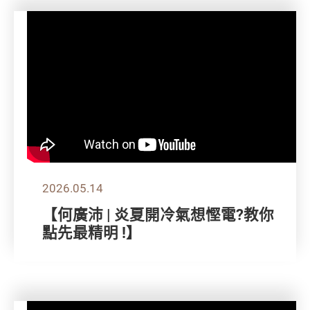
2026.05.14
【何廣沛 | 炎夏開冷氣想慳電?教你
點先最精明 !】