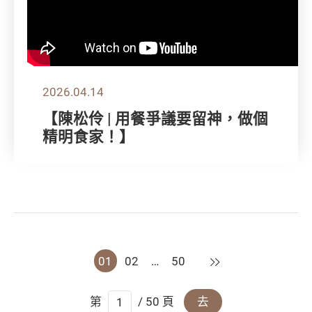
2026.04.14
【陳松伶 | 用餐爭議要留神，做個
精明食家！】
下一頁
01
02
…
50
第
/ 50 頁
去