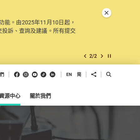
關閉特別通告
。由2025年11月10日起，
交投訴、查詢及建議。所有提交
2
/
2
上一個
下一個
開始/暫停幻燈
Facebook
Instagram
Youtube
抖音
領英
分享到
開啟搜尋框
們
EN
简
資源中心
關於我們