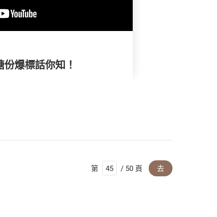
款糖份爆標話你知！
第
/ 50 頁
去