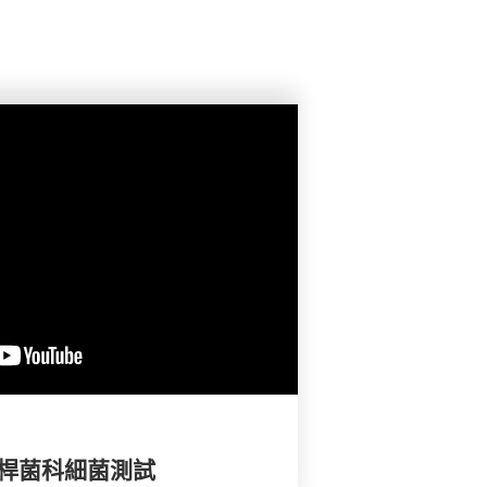
腸桿菌科細菌測試