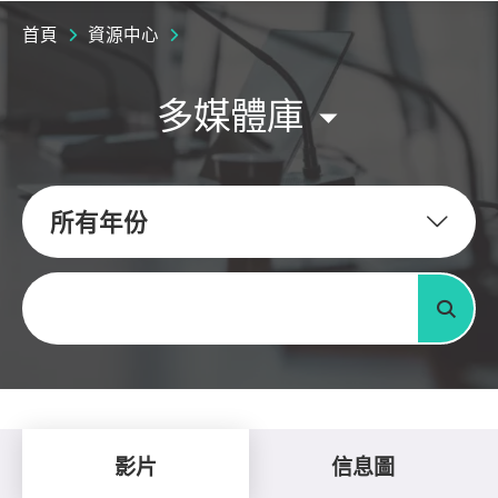
首頁
資源中心
多媒體庫
所有年份
關鍵字
搜尋
影片
信息圖