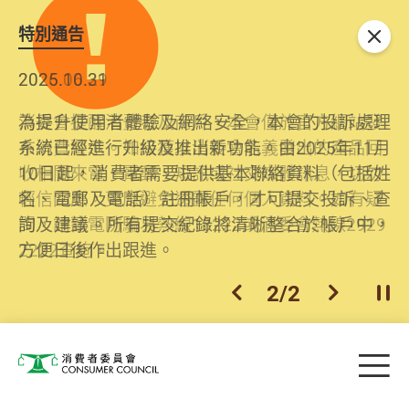
特別通告
關閉
2026.06.29
2025.10.31
消委會提醒消費者及商戶，本會僅於官方網站發
為提升使用者體驗及網絡安全，本會的投訴處理
布消費警示。如接獲以消委會名義發出的產品回
系統已經進行升級及推出新功能。由2025年11月
收相關來電、電郵、短訊或社交媒體訊息，切勿
10日起，消費者需要提供基本聯絡資料（包括姓
輕信回應，更應避免透露任何個人資料。如有疑
名、電郵及電話）註冊帳戶，才可提交投訴、查
問，請致電防騙易熱線18222或消委會熱線2929
詢及建議。所有提交紀錄將清晰整合於帳戶中，
2222查詢。
方便日後作出跟進。
2
/
2
上一個
下一個
開
Skip to main content
目
消費者委員會