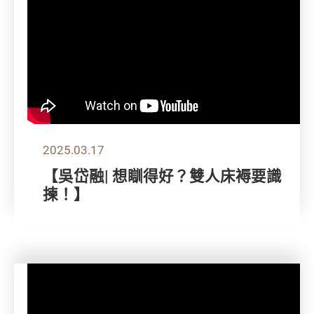
2025.03.17
【吳岱融| 想瞓得好？雙人床褥要識
揀！】