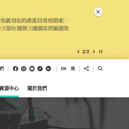
關閉特別通告
。由2025年11月10日起，
交投訴、查詢及建議。所有提交
2
/
2
上一個
下一個
開始/暫停幻燈
Facebook
Instagram
Youtube
抖音
領英
分享到
開啟搜尋框
們
EN
简
資源中心
關於我們