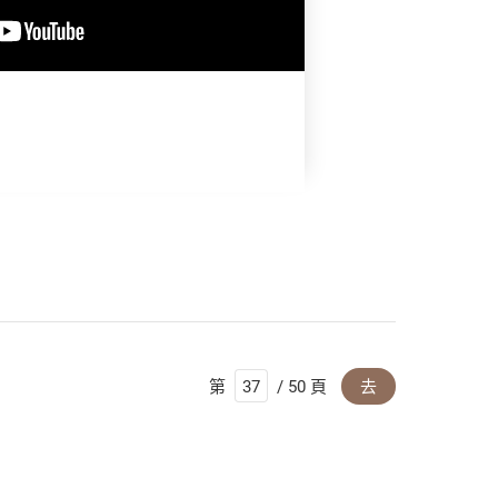
第
/ 50 頁
去