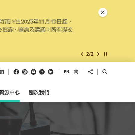
關閉特別通告
。由2025年11月10日起，
交投訴、查詢及建議。所有提交
2
/
2
上一個
下一個
開始/暫停幻燈
Facebook
Instagram
Youtube
抖音
領英
分享到
開啟搜尋框
們
EN
简
資源中心
關於我們