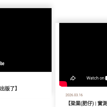
出版了】
2026.03.16
【梁業(肥仔) | 