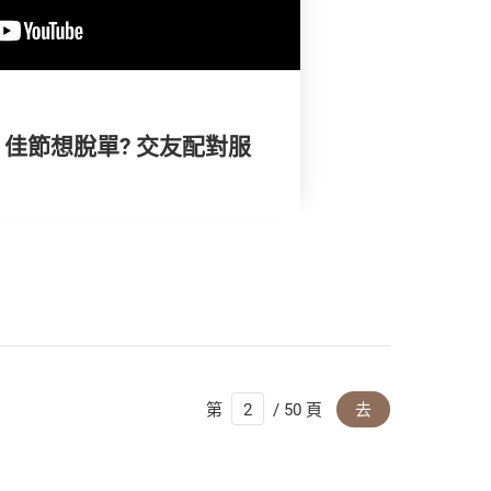
) | 佳節想脫單? 交友配對服
第
/ 50 頁
去