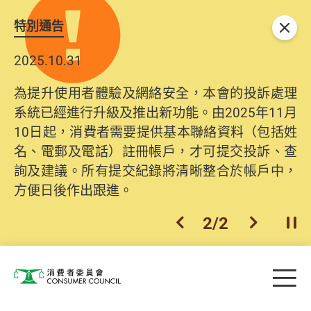
特別通告
關閉
2025.10.31
為提升使用者體驗及網絡安全，本會的投訴處理
系統已經進行升級及推出新功能。由2025年11月
10日起，消費者需要提供基本聯絡資料（包括姓
名、電郵及電話）註冊帳戶，才可提交投訴、查
詢及建議。所有提交紀錄將清晰整合於帳戶中，
方便日後作出跟進。
2
/
2
上一個
下一個
開
Skip to main content
目
消費者委員會