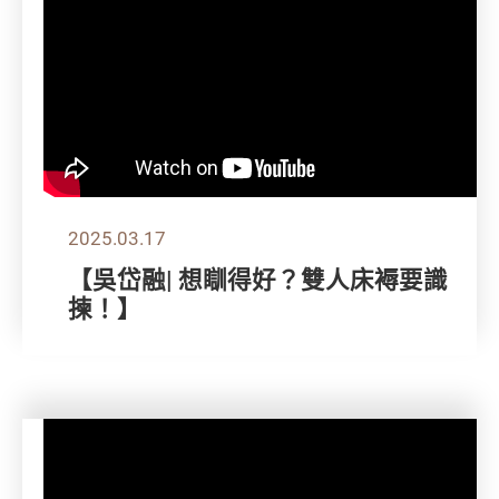
2025.03.17
【吳岱融| 想瞓得好？雙人床褥要識
揀！】