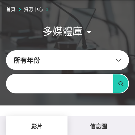
首頁
資源中心
多媒體庫
所有年份
關鍵字
搜尋
影片
信息圖