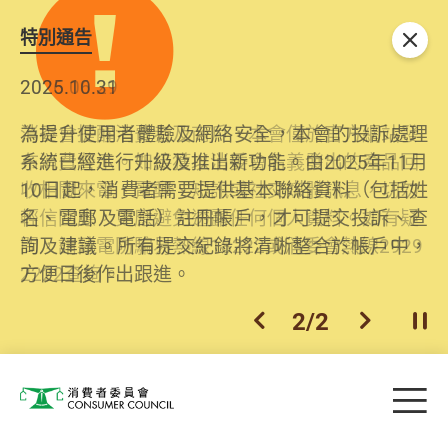
特別通告
關閉
2026.06.29
2025.10.31
消委會提醒消費者及商戶，本會僅於官方網站發
為提升使用者體驗及網絡安全，本會的投訴處理
布消費警示。如接獲以消委會名義發出的產品回
系統已經進行升級及推出新功能。由2025年11月
收相關來電、電郵、短訊或社交媒體訊息，切勿
10日起，消費者需要提供基本聯絡資料（包括姓
輕信回應，更應避免透露任何個人資料。如有疑
名、電郵及電話）註冊帳戶，才可提交投訴、查
問，請致電防騙易熱線18222或消委會熱線2929
詢及建議。所有提交紀錄將清晰整合於帳戶中，
2222查詢。
方便日後作出跟進。
2
/
2
上一個
下一個
開
Skip to main content
目
消費者委員會