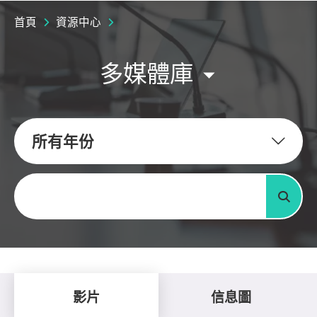
首頁
資源中心
多媒體庫
所有年份
關鍵字
搜尋
影片
信息圖