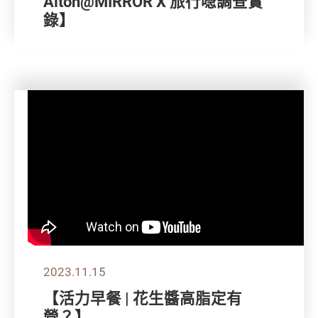
Alton@MIRROR X 旅行喼調查實
錄】
2023.11.15
【活力早餐 | 花生醬高脂定有
營？】