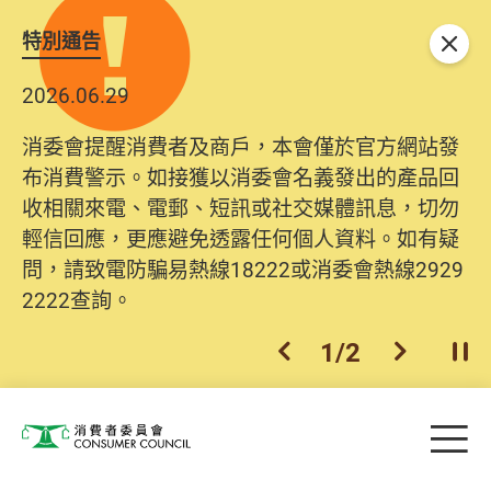
特別通告
關閉
2026.06.29
2025.10.31
消委會提醒消費者及商戶，本會僅於官方網站發
為提升使用者體驗及網絡安全，本會的投訴處理
布消費警示。如接獲以消委會名義發出的產品回
系統已經進行升級及推出新功能。由2025年11月
收相關來電、電郵、短訊或社交媒體訊息，切勿
10日起，消費者需要提供基本聯絡資料（包括姓
輕信回應，更應避免透露任何個人資料。如有疑
名、電郵及電話）註冊帳戶，才可提交投訴、查
問，請致電防騙易熱線18222或消委會熱線2929
詢及建議。所有提交紀錄將清晰整合於帳戶中，
2222查詢。
方便日後作出跟進。
2
/
2
上一個
下一個
開
Skip to main content
目
消費者委員會