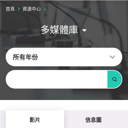
首頁
資源中心
多媒體庫
所有年份
關鍵字
搜尋
影片
信息圖