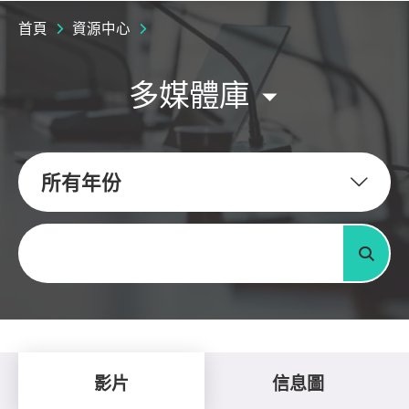
首頁
資源中心
多媒體庫
所有年份
關鍵字
搜尋
影片
信息圖