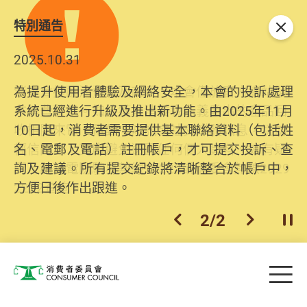
特別通告
關閉
2025.10.31
為提升使用者體驗及網絡安全，本會的投訴處理
系統已經進行升級及推出新功能。由2025年11月
10日起，消費者需要提供基本聯絡資料（包括姓
名、電郵及電話）註冊帳戶，才可提交投訴、查
詢及建議。所有提交紀錄將清晰整合於帳戶中，
方便日後作出跟進。
2
/
2
上一個
下一個
開
Skip to main content
目
消費者委員會