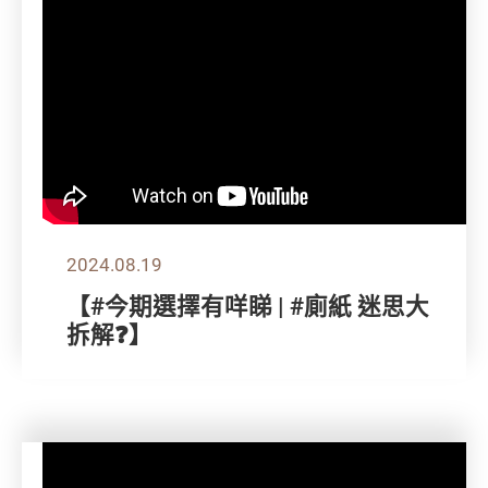
2024.08.19
【#今期選擇有咩睇 | #廁紙 迷思大
拆解❓】