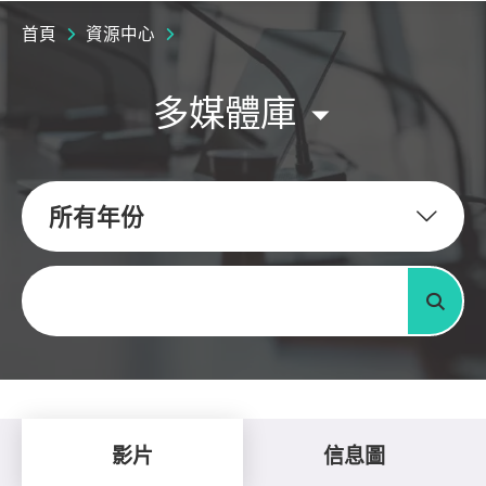
首頁
資源中心
多媒體庫
所有年份
關鍵字
搜尋
影片
信息圖