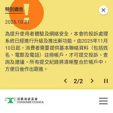
特別通告
關閉
2025.10.31
為提升使用者體驗及網絡安全，本會的投訴處理
系統已經進行升級及推出新功能。由2025年11月
10日起，消費者需要提供基本聯絡資料（包括姓
名、電郵及電話）註冊帳戶，才可提交投訴、查
詢及建議。所有提交紀錄將清晰整合於帳戶中，
方便日後作出跟進。
2
/
2
上一個
下一個
開
Skip to main content
目
消費者委員會