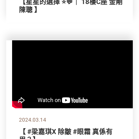
【星星的選擇 ⭐💬｜ 18樓C座 金剛
陳聰 】
2024.03.14
【 #梁嘉琪X 除皺 #眼霜 真係有