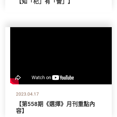
【知「杞」有「營」】
2023.04.17
【第558期《選擇》月刊重點內
容】