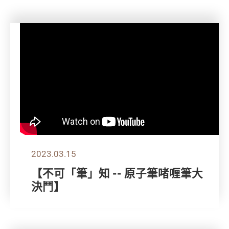
2023.03.15
【不可「筆」知 -- 原子筆啫喱筆大
決鬥】