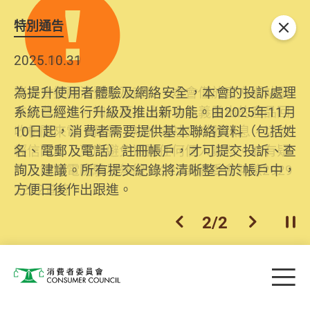
特別通告
關閉
2026.06.29
2025.10.31
消委會提醒消費者及商戶，本會僅於官方網站發
為提升使用者體驗及網絡安全，本會的投訴處理
布消費警示。如接獲以消委會名義發出的產品回
系統已經進行升級及推出新功能。由2025年11月
收相關來電、電郵、短訊或社交媒體訊息，切勿
10日起，消費者需要提供基本聯絡資料（包括姓
輕信回應，更應避免透露任何個人資料。如有疑
名、電郵及電話）註冊帳戶，才可提交投訴、查
問，請致電防騙易熱線18222或消委會熱線2929
詢及建議。所有提交紀錄將清晰整合於帳戶中，
2222查詢。
方便日後作出跟進。
2
/
2
上一個
下一個
開
Skip to main content
目
消費者委員會