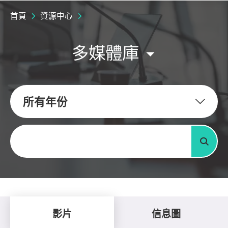
首頁
資源中心
多媒體庫
所有年份
關鍵字
搜尋
影片
信息圖