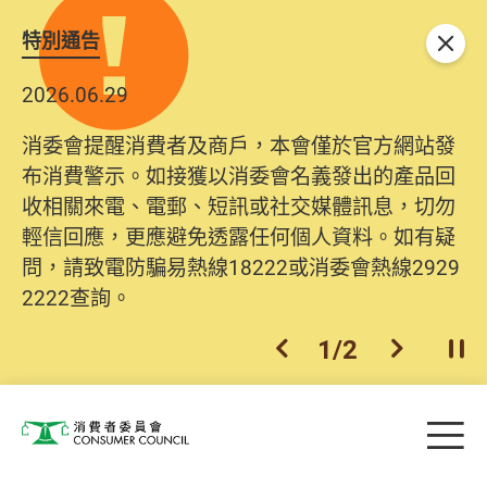
特別通告
關閉
2026.06.29
消委會提醒消費者及商戶，本會僅於官方網站發
布消費警示。如接獲以消委會名義發出的產品回
收相關來電、電郵、短訊或社交媒體訊息，切勿
輕信回應，更應避免透露任何個人資料。如有疑
問，請致電防騙易熱線18222或消委會熱線2929
2222查詢。
1
/
2
上一個
下一個
開
Skip to main content
目
消費者委員會