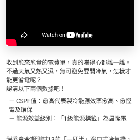
收到愈來愈貴的電費單，真的嚇得心都離一離。
不過天氣又熱又濕，無可避免要開冷氣，怎樣才
能更省電呢？
認清以下兩個數據吧！
－ CSPF值：愈高代表製冷能源效率愈高、愈慳
電及環保
－ 能源效益級別：「1級能源標籤」為最慳電
消委會今期測試13款「一匹半」窗口式冷氣機，