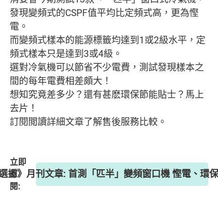
發現變頻式的CSPF值平均比定頻式高，更為慳
電。
而變頻式樣本的能源標籤均達到1或2級水平，定
頻式樣本只是達到3或4級。
選對冷氣機可以節省不少電費，測試發現樣本之
間的每年電費相差頗大！
想知究竟差多少？還有甚麽環保節能貼士？馬上
去片！
訂閱閲讀詳細文章了解售後服務比較。
立即
 《選擇》月刊文章: 首測「匹半」變頻窗口機 慳電、環
訂
閱: