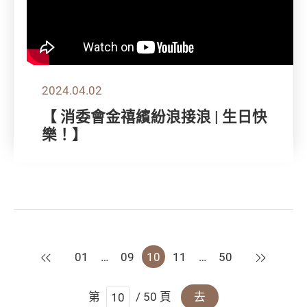
2024.04.02
【 消委會金禧繽紛浪接浪 | 生日快
樂！】
上一頁
下一頁
01
…
09
10
11
…
50
第
/ 50 頁
去