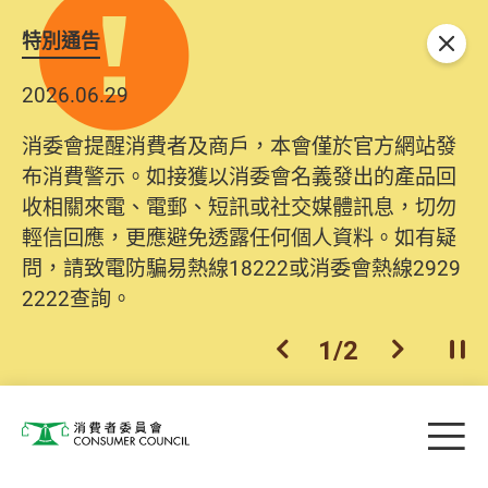
特別通告
關閉
2026.06.29
2025.10.31
消委會提醒消費者及商戶，本會僅於官方網站發
為提升使用者體驗及網絡安全，本會的投訴處理
布消費警示。如接獲以消委會名義發出的產品回
系統已經進行升級及推出新功能。由2025年11月
收相關來電、電郵、短訊或社交媒體訊息，切勿
10日起，消費者需要提供基本聯絡資料（包括姓
輕信回應，更應避免透露任何個人資料。如有疑
名、電郵及電話）註冊帳戶，才可提交投訴、查
問，請致電防騙易熱線18222或消委會熱線2929
詢及建議。所有提交紀錄將清晰整合於帳戶中，
2222查詢。
方便日後作出跟進。
2
/
2
上一個
下一個
開
Skip to main content
目
消費者委員會