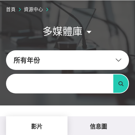
首頁
資源中心
多媒體庫
所有年份
關鍵字
搜尋
影片
信息圖