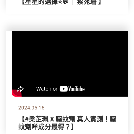
【星星的選擇⭐💬｜ 蔡宛珊 】
2024.05.16
【#梁芷珮 X 驅蚊劑 真人實測！驅
蚊劑咩成分最得？】