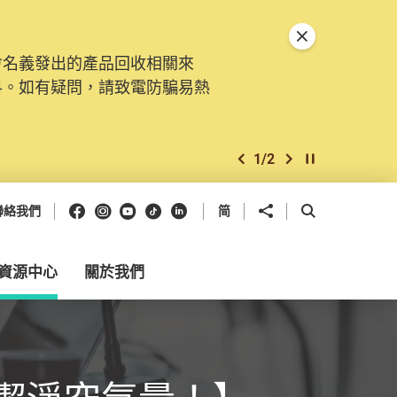
關閉特別通告
會名義發出的產品回收相關來
料。如有疑問，請致電防騙易熱
1
/
2
上一個
下一個
開始/暫停幻燈
Facebook
Instagram
Youtube
抖音
領英
分享到
開啟搜尋框
聯絡我們
简
資源中心
關於我們