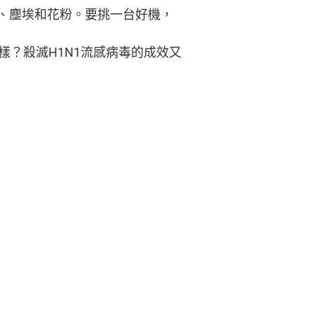
、塵埃和花粉。要挑一台好機，
樣？殺滅H1N1流感病毒的成效又