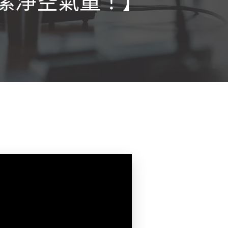
測潔淨空氣量！】