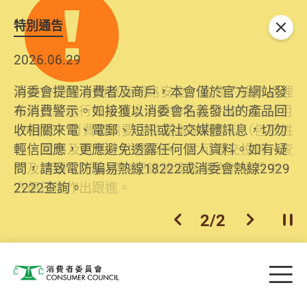
特別通告
關閉
2026.06.29
2025.10.31
消委會提醒消費者及商戶，本會僅於官方網站發
為提升使用者體驗及網絡安全，本會的投訴處理
布消費警示。如接獲以消委會名義發出的產品回
系統已經進行升級及推出新功能。由2025年11月
收相關來電、電郵、短訊或社交媒體訊息，切勿
10日起，消費者需要提供基本聯絡資料（包括姓
輕信回應，更應避免透露任何個人資料。如有疑
名、電郵及電話）註冊帳戶，才可提交投訴、查
問，請致電防騙易熱線18222或消委會熱線2929
詢及建議。所有提交紀錄將清晰整合於帳戶中，
2222查詢。
方便日後作出跟進。
2
/
2
上一個
下一個
開
Skip to main content
目
消費者委員會