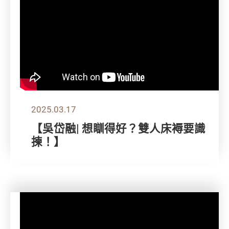
2025.03.17
【吳岱融| 想瞓得好？雙人床褥要識
揀！】