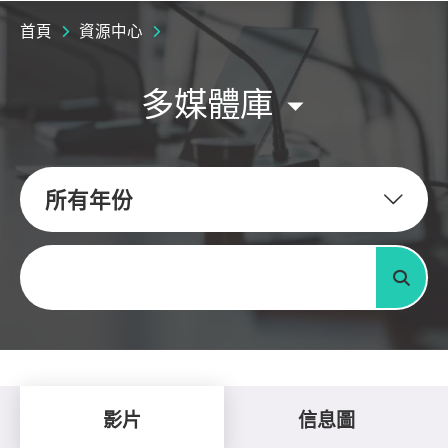
首頁
資源中心
多媒體庫
所有年份
關鍵字
搜尋
影片
信息圖