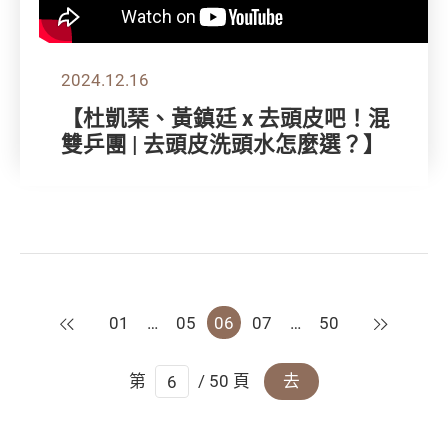
2024.12.16
【杜凱琹、黃鎮廷 x 去頭皮吧！混
雙乒團 | 去頭皮洗頭水怎麼選？】
上一頁
下一頁
01
…
05
06
07
…
50
第
/ 50 頁
去