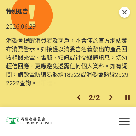
特別通告
關閉
2026.06.29
2025.10.31
消委會提醒消費者及商戶，本會僅於官方網站發
為提升使用者體驗及網絡安全，本會的投訴處理
布消費警示。如接獲以消委會名義發出的產品回
系統已經進行升級及推出新功能。由2025年11月
收相關來電、電郵、短訊或社交媒體訊息，切勿
10日起，消費者需要提供基本聯絡資料（包括姓
輕信回應，更應避免透露任何個人資料。如有疑
名、電郵及電話）註冊帳戶，才可提交投訴、查
問，請致電防騙易熱線18222或消委會熱線2929
詢及建議。所有提交紀錄將清晰整合於帳戶中，
2222查詢。
方便日後作出跟進。
2
/
2
上一個
下一個
開
Skip to main content
目
消費者委員會