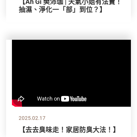
【Ah Gi 樊沛珈 | 天氣小姐有法寶！
抽濕、淨化一「部」到位？】
2025.02.17
【去去臭味走！家居防臭大法！】