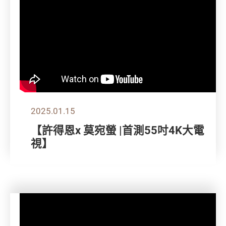
2025.01.15
【許得恩x 莫宛螢 |首測55吋4K大電
視】