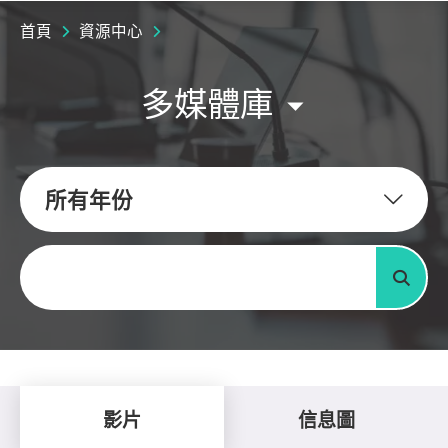
首頁
資源中心
多媒體庫
所有年份
關鍵字
搜尋
影片
信息圖