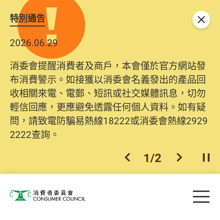
特別通告
關閉
2026.06.29
消委會提醒消費者及商戶，本會僅於官方網站發
布消費警示。如接獲以消委會名義發出的產品回
收相關來電、電郵、短訊或社交媒體訊息，切勿
輕信回應，更應避免透露任何個人資料。如有疑
問，請致電防騙易熱線18222或消委會熱線2929
2222查詢。
1
/
2
上一個
下一個
開
Skip to main content
目
消費者委員會