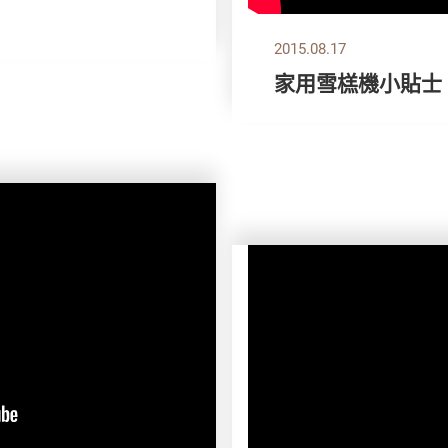
2015.08.17
家用雪榚機小貼士