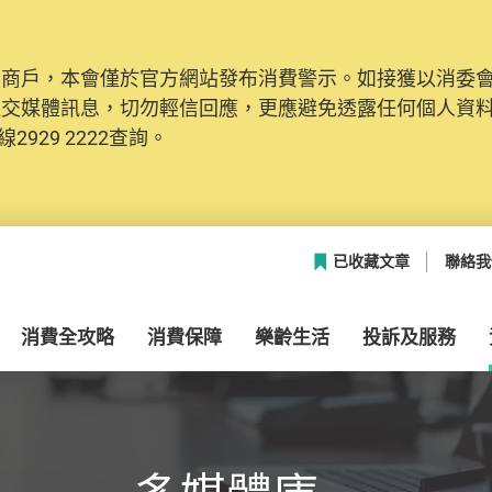
及商戶，本會僅於官方網站發布消費警示。如接獲以消委
網絡安全，本會的投訴處理系統已經進行升級及推出新功能
社交媒體訊息，切勿輕信回應，更應避免透露任何個人資
本聯絡資料（包括姓名、電郵及電話）註冊帳戶，才可提
2929 2222查詢。
帳戶中，方便日後作出跟進。
已收藏文章
聯絡我
消費全攻略
消費保障
樂齡生活
投訴及服務