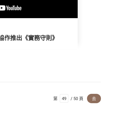
協作推出《實務守則》
第
/ 50 頁
去