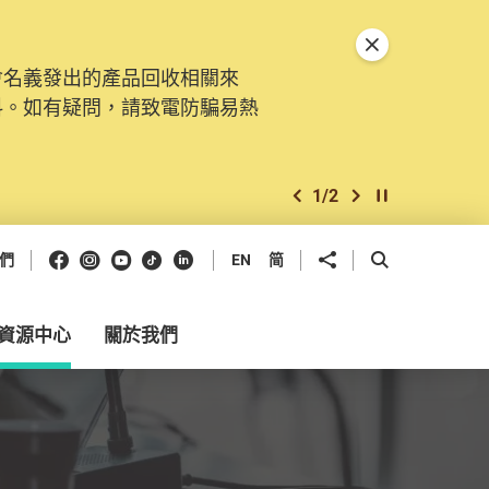
關閉特別通告
會名義發出的產品回收相關來
。由2025年11月10日起，
料。如有疑問，請致電防騙易熱
交投訴、查詢及建議。所有提交
2
/
2
上一個
下一個
開始/暫停幻燈
Facebook
Instagram
Youtube
抖音
領英
分享到
開啟搜尋框
們
EN
简
資源中心
關於我們