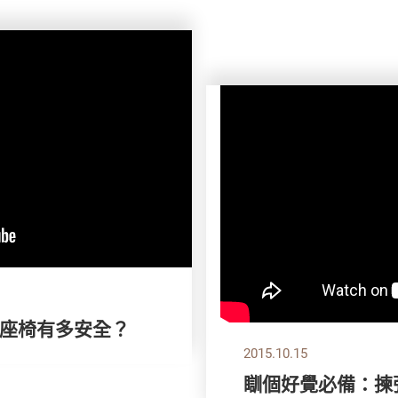
座椅有多安全？
2015.10.15
瞓個好覺必備：揀