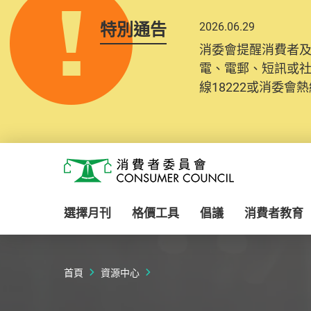
特別通告
2026.06.29
2025.10.31
消委會提醒消費者
為提升使用者體驗及
電、電郵、短訊或
消費者需要提供基
線18222或消委會熱線
紀錄將清晰整合於
Skip to main content
消費者委員會
選擇月刊
格價工具
倡議
消費者教育
首頁
資源中心