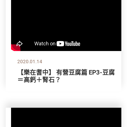
2020.01.14
【樂在耆中】 有營豆腐篇 EP3-豆腐
＝高鈣＋腎石？