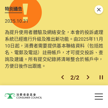
特別通告
關閉
2025.10.31
為提升使用者體驗及網絡安全，本會的投訴處理
系統已經進行升級及推出新功能。由2025年11月
10日起，消費者需要提供基本聯絡資料（包括姓
名、電郵及電話）註冊帳戶，才可提交投訴、查
詢及建議。所有提交紀錄將清晰整合於帳戶中，
方便日後作出跟進。
2
/
2
上一個
下一個
開
Skip to main content
目
消費者委員會