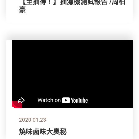
【至抽得！】抽濕機測試報告 /周柏
豪
2020.01.23
燒味鹵味大奧秘