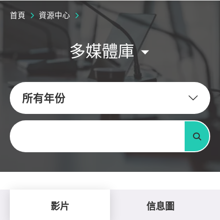
首頁
資源中心
多媒體庫
所有年份
關鍵字
搜尋
影片
信息圖