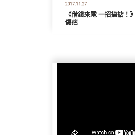
2017.11.27
《借錢來電 一招搞掂！
傷疤