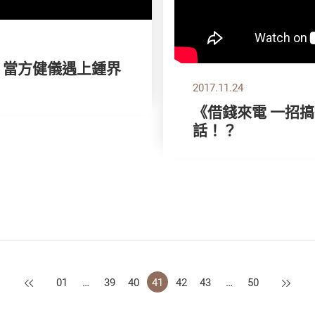
》當方健儀遇上鍾界
2017.11.24
《借錢來電 一招
話！？
上一頁
下一頁
01
…
39
40
41
42
43
…
50