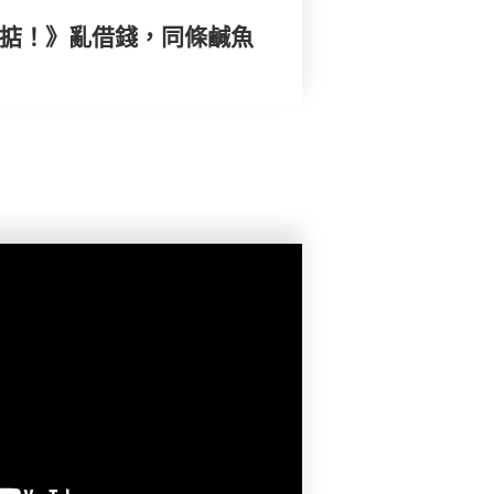
搞掂！》亂借錢，同條鹹魚