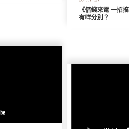
《借錢來電 一招
有咩分別？