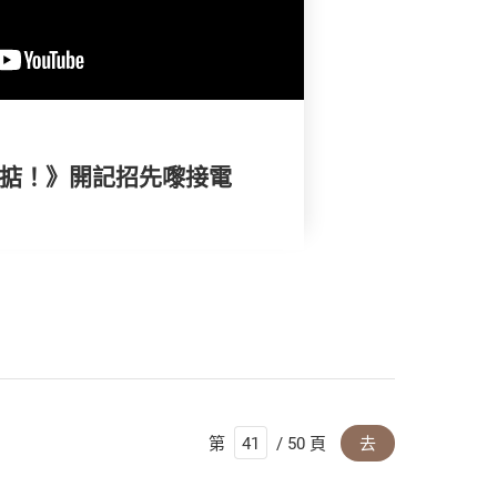
搞掂！》開記招先嚟接電
第
/ 50 頁
去