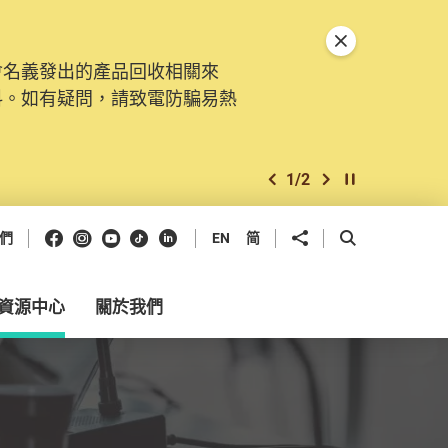
關閉特別通告
會名義發出的產品回收相關來
。由2025年11月10日起，
料。如有疑問，請致電防騙易熱
交投訴、查詢及建議。所有提交
2
/
2
上一個
下一個
開始/暫停幻燈
Facebook
Instagram
Youtube
抖音
領英
分享到
開啟搜尋框
們
EN
简
資源中心
關於我們