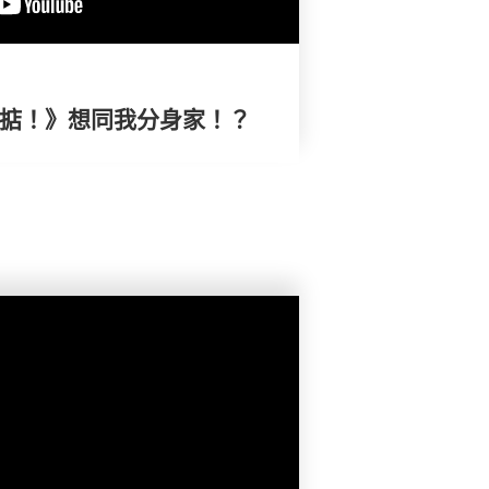
搞掂！》想同我分身家！？