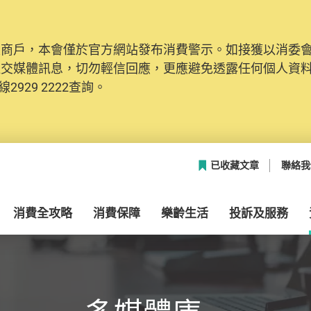
及商戶，本會僅於官方網站發布消費警示。如接獲以消委
網絡安全，本會的投訴處理系統已經進行升級及推出新功能
社交媒體訊息，切勿輕信回應，更應避免透露任何個人資
本聯絡資料（包括姓名、電郵及電話）註冊帳戶，才可提
2929 2222查詢。
帳戶中，方便日後作出跟進。
已收藏文章
聯絡我
消費全攻略
消費保障
樂齡生活
投訴及服務