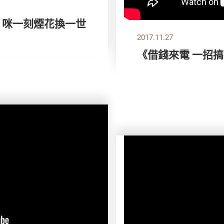
》咪一刻煙花換一世
2017.11.27
《借錢來電 一招