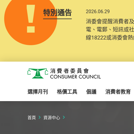
特別通告
2026.06.29
2025.10.31
消委會提醒消費者
為提升使用者體驗及
電、電郵、短訊或
消費者需要提供基
線18222或消委會熱線
紀錄將清晰整合於
Skip to main content
消費者委員會
選擇月刊
格價工具
倡議
消費者教育
首頁
資源中心