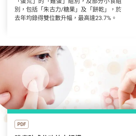
「蛋荒」的「雞蛋」組別，及部分小食組
別，包括「朱古力/糖果」及「餅乾」，於
去年均錄得雙位數升幅，最高達23.7%。
PDF