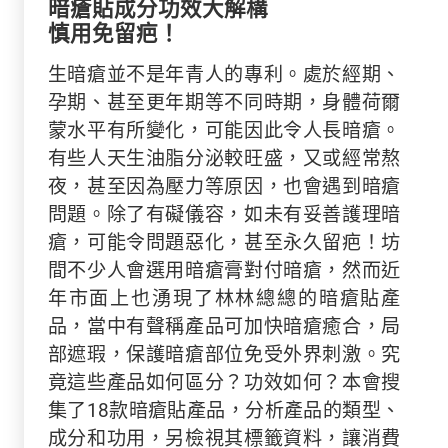
暗瘡貼成分功效大解構
慎用免留疤！
生暗瘡並不是年青人的專利。處於經期、
孕期、甚至更年期等不同時期，身體荷爾
蒙水平有所變化，可能因此令人長暗瘡。
有些人天生油脂分泌較旺盛，又或經常熬
夜，甚至因為壓力等原因，也會遇到暗瘡
問題。除了有礙儀容，如未有妥善護理暗
瘡，可能令問題惡化，甚至永久留疤！坊
間不少人會選用暗瘡膏對付暗瘡，然而近
年市面上也湧現了林林總總的暗瘡貼產
品，當中有聲稱產品可加快暗瘡癒合，局
部遮瑕，保護暗瘡部位免受外界刺激。究
竟這些產品如何區分？功效如何？本會搜
集了18款暗瘡貼產品，分析產品的類型、
成分和功用，另檢視其標籤資料，讓消費