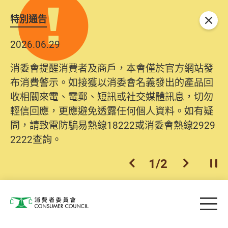
特別通告
關閉
2026.06.29
消委會提醒消費者及商戶，本會僅於官方網站發
布消費警示。如接獲以消委會名義發出的產品回
收相關來電、電郵、短訊或社交媒體訊息，切勿
輕信回應，更應避免透露任何個人資料。如有疑
問，請致電防騙易熱線18222或消委會熱線2929
2222查詢。
1
/
2
上一個
下一個
開
Skip to main content
目
消費者委員會