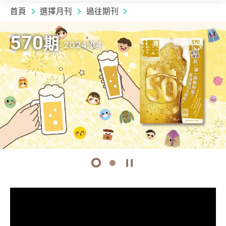
首頁
選擇月刊
過往期刊
2024.04 | 570
期
570
570
570
570
期
期
期
期
2024.04
2024.04
2024.04
2024.04
下載期刊
下載期刊
1
2
開始/暫停幻燈片