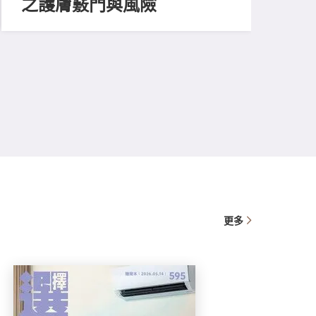
之護膚竅門與風險
201
開
更多