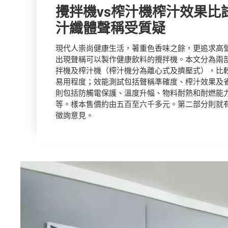
攪拌機vs榨汁機榨汁效果比試 攪拌
汁纖體聲稱受質疑
現代人崇尚健康生活，著重色香味之餘，更追求高
出現聲稱可以製作健康飲料的攪拌機。本文分為兩部
拌機及榨汁機（榨汁機分為離心式及擠壓式），比
易用程度；效能測試包括聲稱準確度、榨汁效果及
則包括防觸電保護、溫度升幅、物料耐熱和耐燃能
等。樣本售價約由五百至六千多元。第二部分則就
徵詢意見。