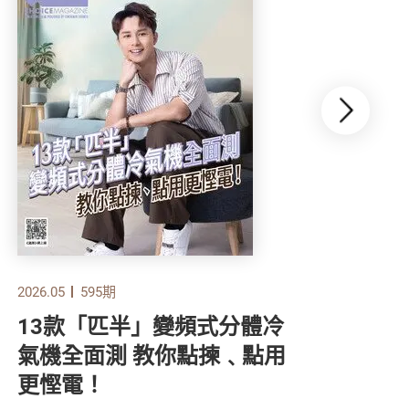
2026.05
595期
2026
13款「匹半」變頻式分體冷
食
氣機全面測 教你點揀﹑點用
顧
更慳電！