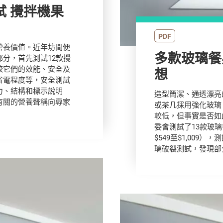
機果
PDF
營養價值。近年坊間便
多款玻璃餐
分，首先測試12款攪
較它們的效能、安全及
想
省電程度等，安全測試
力、結構和標示說明
造型簡潔、通透漂亮
有關的營養聲稱向專家
或茶几採用強化玻璃
較低，但事實是否如
委會測試了13款玻璃
$549至$1,00
璃破裂測試，發現部