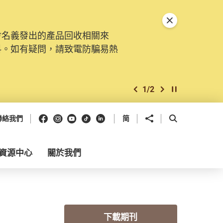
關閉特別通告
會名義發出的產品回收相關來
料。如有疑問，請致電防騙易熱
1
/
2
上一個
下一個
開始/暫停幻燈
Facebook
Instagram
Youtube
抖音
領英
分享到
開啟搜尋框
聯絡我們
简
資源中心
關於我們
下載期刊