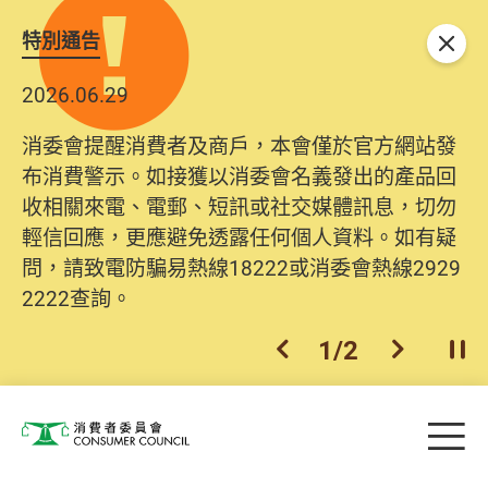
特別通告
關閉
2026.06.29
消委會提醒消費者及商戶，本會僅於官方網站發
布消費警示。如接獲以消委會名義發出的產品回
收相關來電、電郵、短訊或社交媒體訊息，切勿
輕信回應，更應避免透露任何個人資料。如有疑
問，請致電防騙易熱線18222或消委會熱線2929
2222查詢。
1
/
2
上一個
下一個
開
Skip to main content
目
消費者委員會