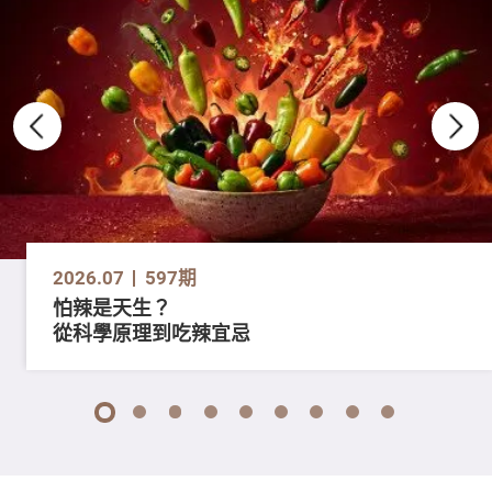
2026.07
597期
怕辣是天生？
從科學原理到吃辣宜忌
1
2
3
4
5
6
7
8
9