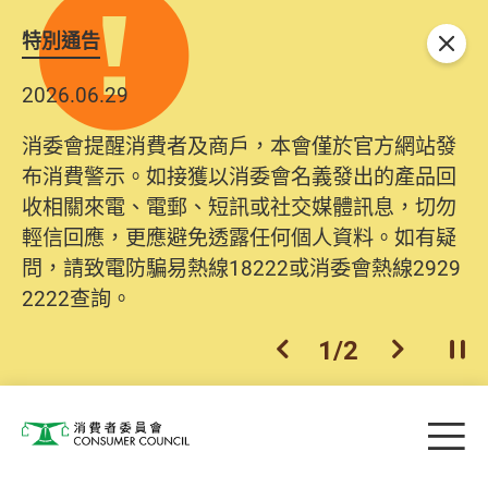
特別通告
關閉
2026.06.29
消委會提醒消費者及商戶，本會僅於官方網站發
布消費警示。如接獲以消委會名義發出的產品回
收相關來電、電郵、短訊或社交媒體訊息，切勿
輕信回應，更應避免透露任何個人資料。如有疑
問，請致電防騙易熱線18222或消委會熱線2929
2222查詢。
1
/
2
上一個
下一個
開
Skip to main content
目
消費者委員會