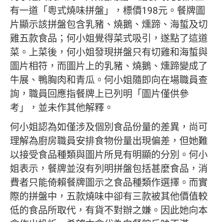
有一道「粵式燒味拼盤」，標價198元。餐牌圖
片顯示該拼盤包含乳豬、燒鵝、燻蹄、海蜇及切
雞五款食品；何小姐覺得菜式吸引，遂點了這道
菜。上菜後，何小姐發現拼盤只有切雞和海蜇與
圖片相符，而圖片上的乳豬、燒鵝、燻蹄變成了
牛展、鴨胸肉和青瓜。何小姐隨即向在場職員查
詢，職員回應指餐牌上已列明「圖片僅供參
考」，並未作其他解釋。
何小姐認為如僅涉及個別食品份量的差異，尚可
理解為廚房職員安排食物份量出現偏差，但她難
以接受食品種類與圖片所見有明顯的分別。何小
姐表示，餐牌並沒有列明拼盤包括甚麼食品，消
費者只能倚賴餐牌圖示之食品種類作選擇。而實
際的拼盤中，五款燒味中卻有三款被其他價值較
低的食品所取代，有貨不對辦之嫌。因此她向本