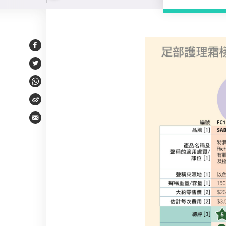
樣本比較
Facebook
Twitter
WhatsApp
Weibo
Email