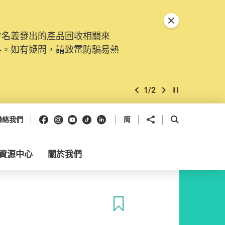
關閉特別通告
會名義發出的產品回收相關來
料。如有疑問，請致電防騙易熱
1
/
2
上一個
下一個
開始/暫停幻燈
Facebook
Instagram
Youtube
抖音
領英
分享到
開啟搜尋框
聯絡我們
简
資源中心
關於我們
收藏