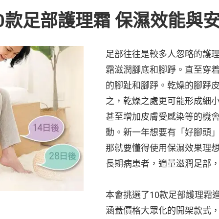
0款足部護理霜 保濕效能與
足部往往是較多人忽略的護
霜滋潤腳底和腳踭。直至穿
的腳趾和腳踭。乾燥的腳踭
之，乾燥之處更可能形成細
甚至增加皮膚受感染等的機
動。新一年想要有「好腳頭
那就要懂得使用保濕效果理
長期病患者，適量滋潤足部
本會挑選了10款足部護理霜
涵蓋價格大眾化的開架款式