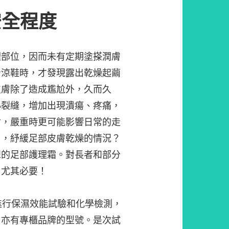
安全程度
理部位，因而未有定期塗搽潤膚
着涼鞋時，才發現露出乾燥起繭
皮膚除了造成尷尬外，久而久
小裂縫，增加出現潰瘍、疼痛，
會，嚴重時更可能影響日常的走
」，紓緩足部皮膚乾燥的情況？
想的足部護理霜。對長者和部分
，尤其必要！
進行保濕效能試驗和化學檢測，
，亦有專櫃品牌的型號。是次試