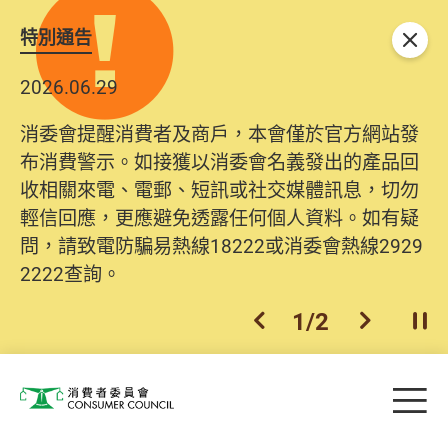
特別通告
關閉
2026.06.29
消委會提醒消費者及商戶，本會僅於官方網站發
布消費警示。如接獲以消委會名義發出的產品回
收相關來電、電郵、短訊或社交媒體訊息，切勿
輕信回應，更應避免透露任何個人資料。如有疑
問，請致電防騙易熱線18222或消委會熱線2929
2222查詢。
1
/
2
上一個
下一個
開
Skip to main content
目
消費者委員會