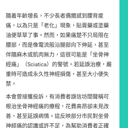
隨着年齡增長，不少長者偶爾感到腰背痠
痛，以為只是「老化」現象，貼膏藥或塗藥
油便草草了事。然而，如果痛楚不只局限在
腰部，而是像電流般沿腿部向下伸延，甚至
伴隨麻木或肌肉無力，這很可能是「坐骨神
經痛」（Sciatica）的警號。若延誤治療，嚴
重時可造成永久性神經損傷，甚至大小便失
禁。
本會曾接獲投訴，有消費者誤信坊間聲稱可
根治坐骨神經痛的療程，花費高昂卻未見改
善，甚至延誤病情。這反映部分市民對坐骨
神經痛的認識或許不足，為幫助消費者正確