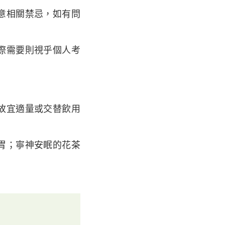
意相關禁忌，如有問
際需要則視乎個人考
故宜適量或交替飲用
胃；寧神安眠的花茶