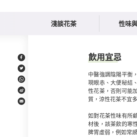
淺談花茶
性味
飲用宜忌與建議
飲用宜忌
Facebook
Twitter
中醫強調陰陽平衡
現眼赤、大便秘結
WhatsApp
性花茶，否則可能
Weibo
質，涼性花茶不宜
Email
如對花茶性味有所
材後，該茶飲的寒
脾胃虛弱，例如常