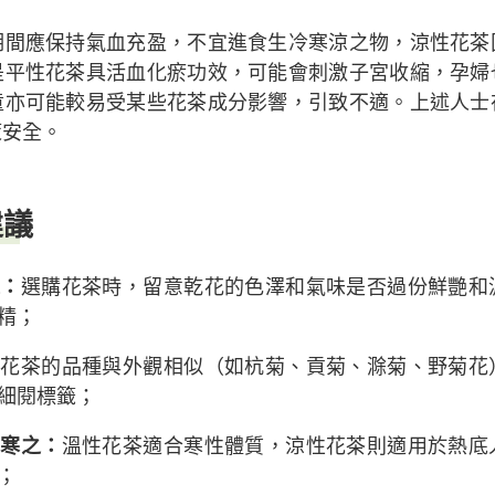
期間應保持氣血充盈，不宜進食生冷寒涼之物，涼性花茶
是平性花茶具活血化瘀功效，可能會刺激子宮收縮，孕婦
童亦可能較易受某些花茶成分影響，引致不適。上述人士
策安全。
建議
味：
選購花茶時，留意乾花的色澤和氣味是否過份鮮艷和
精；
分花茶的品種與外觀相似（如杭菊、貢菊、滁菊、野菊花
細閱標籤；
者寒之：
溫性花茶適合寒性體質，涼性花茶則適用於熱底
；