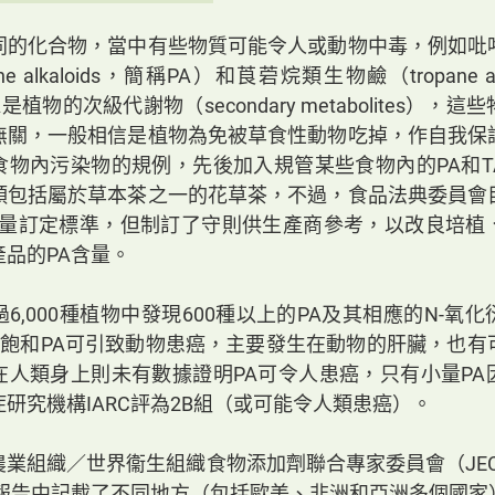
同的化合物，當中有些物質可能令人或動物中毒，例如吡
idine alkaloids，簡稱PA）和莨菪烷類生物鹼（tropane a
A是植物的次級代謝物（secondary metabolites），
無關，一般相信是植物為免被草食性動物吃掉，作自我保
食物內污染物的規例，先後加入規管某些食物內的PA和T
類包括屬於草本茶之一的花草茶，不過，食品法典委員會
A含量訂定標準，但制訂了守則供生產商參考，以改良培植
品的PA含量。
6,000種植物中發現600種以上的PA及其相應的N-氧
-不飽和PA可引致動物患癌，主要發生在動物的肝臟，也
在人類身上則未有數據證明PA可令人患癌，只有小量PA
研究機構IARC評為2B組（或可能令人類患癌）。
業組織／世界衞生組織食物添加劑聯合專家委員會（JECF
的報告中記載了不同地方（包括歐美、非洲和亞洲多個國家