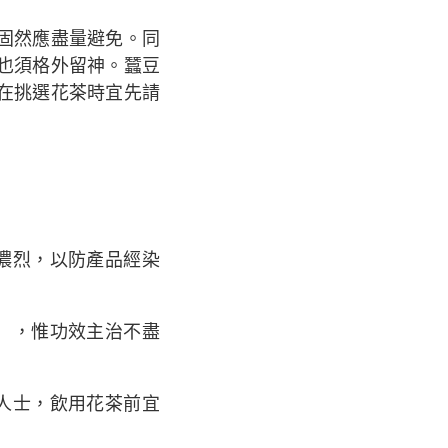
固然應盡量避免。同
也須格外留神。蠶豆
在挑選花茶時宜先請
濃烈，以防產品經染
），惟功效主治不盡
人士，飲用花茶前宜