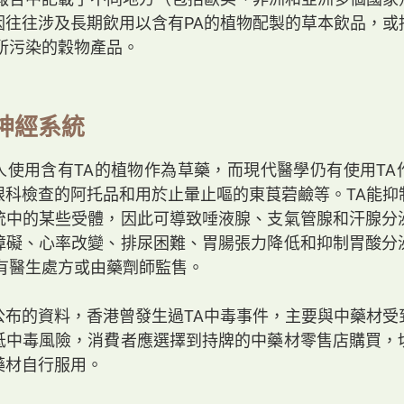
因往往涉及長期飲用以含有PA的植物配製的草本飲品，或
所污染的穀物產品。
神經系統
人使用含有TA的植物作為草藥，而現代醫學仍有使用TA
眼科檢查的阿托品和用於止暈止嘔的東莨菪鹼等。TA能抑
統中的某些受體，因此可導致唾液腺、支氣管腺和汗腺分
障礙、心率改變、排尿困難、胃腸張力降低和抑制胃酸分
要有醫生處方或由藥劑師監售。
公布的資料，香港曾發生過TA中毒事件，主要與中藥材受
低中毒風險，消費者應選擇到持牌的中藥材零售店購買，
藥材自行服用。