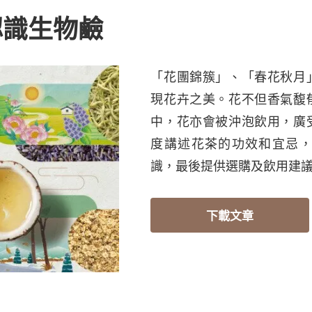
認識生物鹼
「花團錦簇」、「春花秋月
現花卉之美。花不但香氣馥
中，花亦會被沖泡飲用，廣
度講述花茶的功效和宜忌
識，最後提供選購及飲用建
下載文章