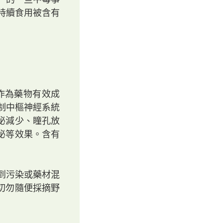
持續食用被含有
作為藥物有效成
制中樞神經系統
泌減少、瞳孔放
泌等效果。含有
到污染或藥材混
切勿隨便採摘野