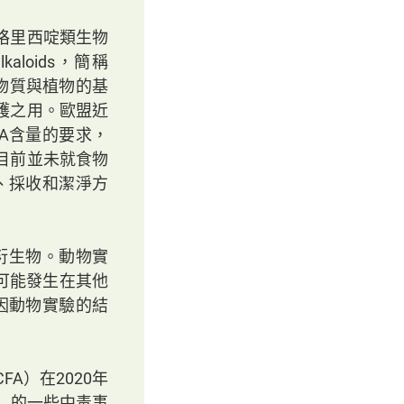
咯里西啶類生物
lkaloids，簡稱
這些物質與植物的基
護之用。歐盟近
A含量的要求，
目前並未就食物
、採收和潔淨方
化衍生物。動物實
有可能發生在其他
因動物實驗的結
A）在2020年
）的一些中毒事