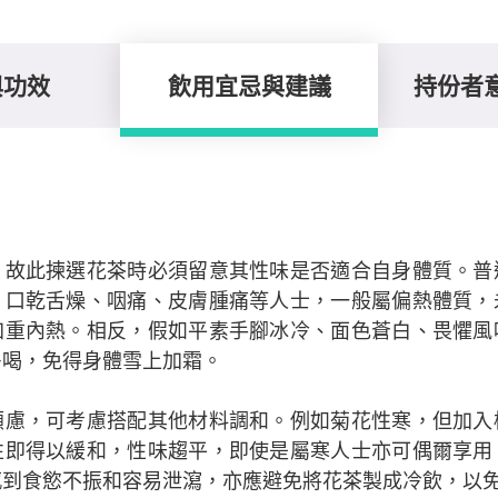
與功效
飲用宜忌與建議
持份者
，故此揀選花茶時必須留意其性味是否適合自身體質。普
、口乾舌燥、咽痛、皮膚腫痛等人士，一般屬偏熱體質，
加重內熱。相反，假如平素手腳冰冷、面色蒼白、畏懼風
多喝，免得身體雪上加霜。
顧慮，可考慮搭配其他材料調和。例如菊花性寒，但加入
性即得以緩和，性味趨平，即使是屬寒人士亦可偶爾享用
感到食慾不振和容易泄瀉，亦應避免將花茶製成冷飲，以