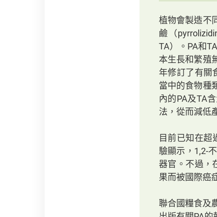
植物會製造不
鹼（pyrroliz
TA）。PA和T
本生長和繁殖
年修訂了有關
當中的食物種
內的PA及T
法，從而減低產
目前已知在超過
驗顯示，1,2
器官。不過，
果而被國際癌症
聯合國糧食及農
出版有關PA