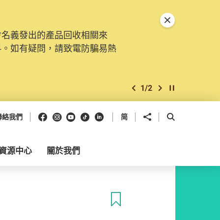
關閉特別通告
會名義發出的產品回收相關來
料。如有疑問，請致電防騙易熱
1
/
2
上一個
下一個
開始/暫停幻燈
Facebook
Instagram
Youtube
抖音
領英
分享到
開啟搜尋框
聯絡我們
简
資源中心
關於我們
收藏