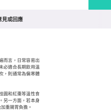
意見或回應
遍而言，日常容易出
未必適合長期飲用溫
吹，則通常為偏寒體
桂圓和紅棗等溫性食
。另一方面，若本身
免加重腸胃負擔。