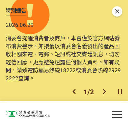
特別通告
關閉
2026.06.29
消委會提醒消費者及商戶，本會僅於官方網站發
布消費警示。如接獲以消委會名義發出的產品回
收相關來電、電郵、短訊或社交媒體訊息，切勿
輕信回應，更應避免透露任何個人資料。如有疑
問，請致電防騙易熱線18222或消委會熱線2929
2222查詢。
1
/
2
上一個
下一個
開
Skip to main content
目
消費者委員會