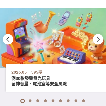
2026.05
595期
測30款發聲發光玩具
留神音量、電池室等安全風險
1
2
3
4
5
6
7
8
9