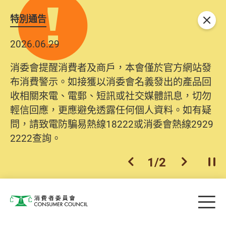
特別通告
關閉
2026.06.29
消委會提醒消費者及商戶，本會僅於官方網站發
布消費警示。如接獲以消委會名義發出的產品回
收相關來電、電郵、短訊或社交媒體訊息，切勿
輕信回應，更應避免透露任何個人資料。如有疑
問，請致電防騙易熱線18222或消委會熱線2929
2222查詢。
1
/
2
上一個
下一個
開
Skip to main content
目
消費者委員會