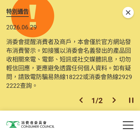
特別通告
關閉
2026.06.29
消委會提醒消費者及商戶，本會僅於官方網站發
布消費警示。如接獲以消委會名義發出的產品回
收相關來電、電郵、短訊或社交媒體訊息，切勿
輕信回應，更應避免透露任何個人資料。如有疑
問，請致電防騙易熱線18222或消委會熱線2929
2222查詢。
1
/
2
上一個
下一個
開
Skip to main content
目
消費者委員會