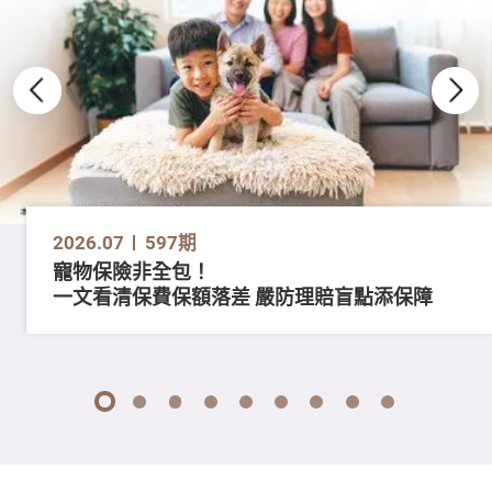
2026.07
597期
寵物保險非全包！
一文看清保費保額落差 嚴防理賠盲點添保障
1
2
3
4
5
6
7
8
9