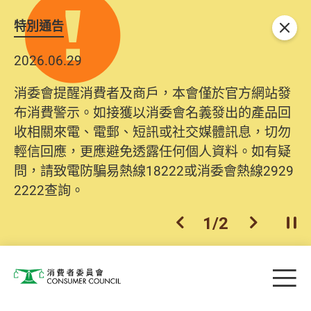
特別通告
關閉
2026.06.29
消委會提醒消費者及商戶，本會僅於官方網站發
布消費警示。如接獲以消委會名義發出的產品回
收相關來電、電郵、短訊或社交媒體訊息，切勿
輕信回應，更應避免透露任何個人資料。如有疑
問，請致電防騙易熱線18222或消委會熱線2929
2222查詢。
1
/
2
上一個
下一個
開
Skip to main content
目
消費者委員會