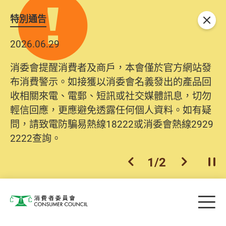
特別通告
關閉
2026.06.29
消委會提醒消費者及商戶，本會僅於官方網站發
布消費警示。如接獲以消委會名義發出的產品回
收相關來電、電郵、短訊或社交媒體訊息，切勿
輕信回應，更應避免透露任何個人資料。如有疑
問，請致電防騙易熱線18222或消委會熱線2929
2222查詢。
1
/
2
上一個
下一個
開
Skip to main content
目
消費者委員會