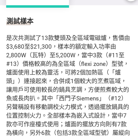
測試樣本及項目
測試樣本
是次共測試了13款雙頭及全區域電磁爐，售價由
$3,680至$21,300，樣本的額定輸入功率由
2,800W（瓦特）至5,200W，當中3款（#11至
#13）價格較高的為全區域（flexi zone）型號，
爐面使用上較為靈活，可將2個加熱區（「爐
頭」）連接起來，合併成1個較大的烹煮區域，
讓用戶可使用較長的鍋具烹調，方便煎煮較大的
魚或長肉扒。其中「西門子Siemens」（#12）
另聲稱設有移動調校火力模式，透過擺放鍋具的
位置控制火力。全部樣本為嵌入式設計，當中7
款亦可作座檯式使用；爐面的擺放方向則有7款
為橫向，另外6款（包括3款全區域型號）屬縱向