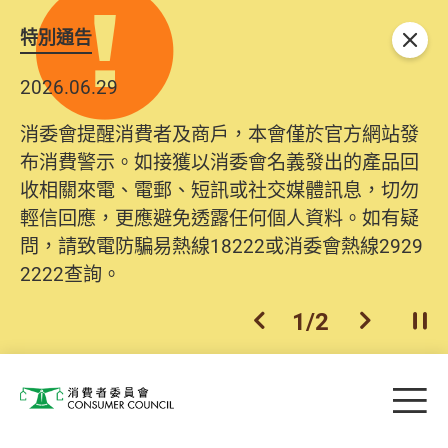
特別通告
關閉
2026.06.29
消委會提醒消費者及商戶，本會僅於官方網站發
布消費警示。如接獲以消委會名義發出的產品回
收相關來電、電郵、短訊或社交媒體訊息，切勿
輕信回應，更應避免透露任何個人資料。如有疑
問，請致電防騙易熱線18222或消委會熱線2929
2222查詢。
1
/
2
上一個
下一個
開
Skip to main content
目
消費者委員會