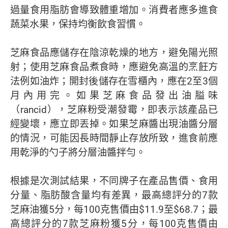
過量食用脂肪會導致體重增加。消費者應多進食
蔬菜水果，保持均衡飲食習慣。
芝麻食品應儲存在陰涼乾燥的地方，避免陽光照
射；使用芝麻食品煮食時，應避免高溫的烹飪方
法例如油炸；開封後儲存在雪櫃內，應在2至3個
月內用完。如果芝麻食品發出油膉味
（rancid），芝麻粉受潮發霉，即表示該產品已
經變壞，應立即丟掉。如果芝麻醬出現油醬分層
的情況，可能因長時間靜止存放所致，進食前應
用乾淨的勺子將分層油醬拌勻。
根據是次測試結果，不同牌子在產品售價、食用
分量、脂肪酸含量均有差異，最高總評分的7款
芝麻油獲5分，每100克售價由$11.9至$68.7；最
高總評分的7款芝麻粉獲5分，每100克售價由