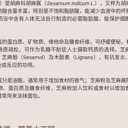
me）是胡麻科胡麻属（
Sesamum indicum L.
），又称为胡
肪酸含量丰富，特别是不饱和脂肪酸，能减少血液中的坏
而当中含有人体无法自行制造的必需脂肪酸，能保护细
富的蛋白质、矿物质、维他命及膳食纤维，可纾缓便秘，
骨质疏松，可作为乳糖不耐症人士摄取钙质的选择。芝
）、芝麻酚（Sesamol）及木酚素（Lignans），有抗
免疫反应的功用。
成分是油脂，通常用于增加食材的香气；芝麻粉及芝麻酱
物、蛋白质及膳食纤维，芝麻粉加入饮料或食材以增加
通常用来涂抹面包。