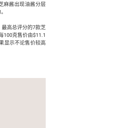
果芝麻酱出现油酱分层
匀。
最高总评分的7款芝
100克售价由$11.1
；结果显示不论售价较高