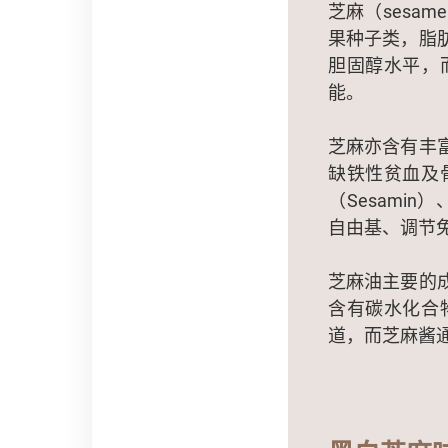
芝麻（sesa
果种子类，脂
胆固醇水平，
能。
芝麻亦含有丰
缺铁性贫血及
（Sesamin
自由基、调节
芝麻油主要的
含有碳水化合
道，而芝麻酱