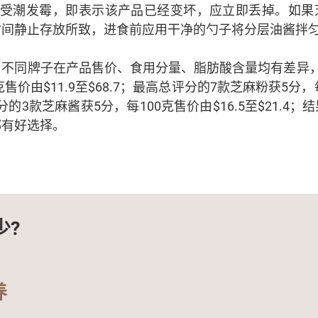
芝麻粉受潮发霉，即表示该产品已经变坏，应立即丢掉。如
时间静止存放所致，进食前应用干净的勺子将分层油酱拌
，不同牌子在产品售价、食用分量、脂肪酸含量均有差异，
售价由$11.9至$68.7；最高总评分的7款芝麻粉获5分，每
评分的3款芝麻酱获5分，每100克售价由$16.5至$21.4
都有好选择。
少?
养