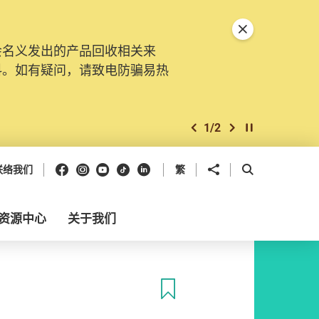
关闭特別通告
会名义发出的产品回收相关来
料。如有疑问，请致电防骗易热
1
/
2
上一个
下一个
开始/暂停幻灯
Facebook
Instagram
Youtube
抖音
领英
分享到
开启搜寻框
联络我们
繁
资源中心
关于我们
收藏