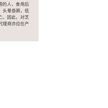
敏感的人，食用后
、头晕昏厥，低
死亡。因此，对芝
代理商亦应在产